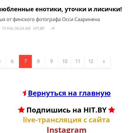
любленные енотики, уточки и лисички!
х от финского фотографа Осси Сааринена
HIT.BY

15 Feb, 06:24 AM
5
6
7
8
9
10
11
12
»
Вернуться на главную
Подпишись на HIT.BY
live-трансляция с сайта
Instagram