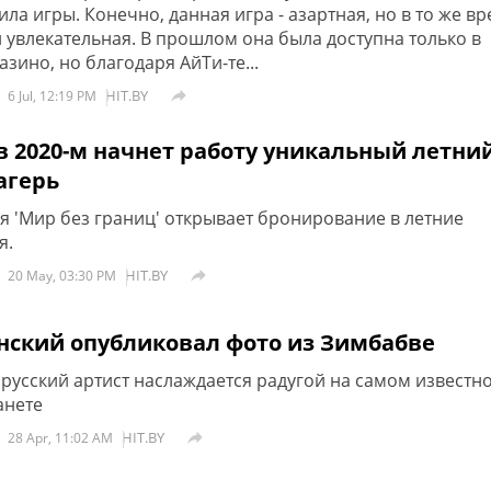
ла игры. Конечно, данная игра - азартная, но в то же в
и увлекательная. В прошлом она была доступна только в
зино, но благодаря АйТи-те...
HIT.BY

6 Jul, 12:19 PM
в 2020-м начнет работу уникальный летни
агерь
 'Мир без границ' открывает бронирование в летние
я.
HIT.BY

20 May, 03:30 PM
нский опубликовал фото из Зимбабве
русский артист наслаждается радугой на самом известн
анете
HIT.BY

28 Apr, 11:02 AM