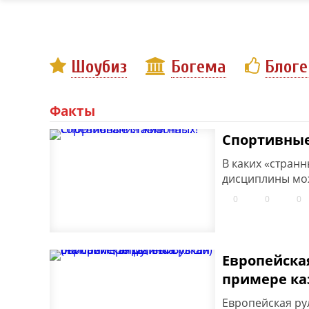
Шоубиз
Богема
Блог
Факты
Спортивные 
В каких «стран
дисциплины мож
0
0
0
Европейска
примере ка
Европейская рул