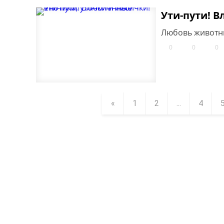
Ути-пути! В
Любовь животны
0
0
0
«
1
2
...
4