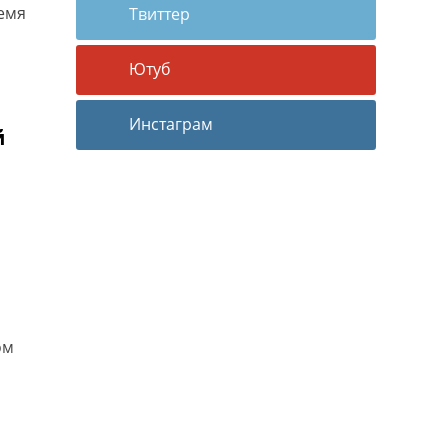
ремя
Твиттер
Ютуб
Инстаграм
й
ом