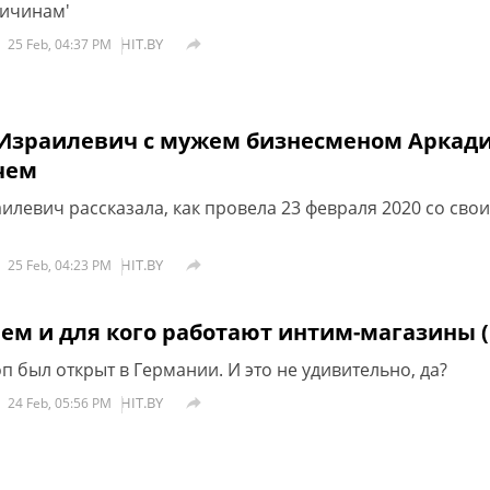
ричинам'
HIT.BY

25 Feb, 04:37 PM
Израилевич с мужем бизнесменом Аркад
чем
илевич рассказала, как провела 23 февраля 2020 со сво
HIT.BY

25 Feb, 04:23 PM
ем и для кого работают интим-магазины (
 был открыт в Германии. И это не удивительно, да?
HIT.BY

24 Feb, 05:56 PM