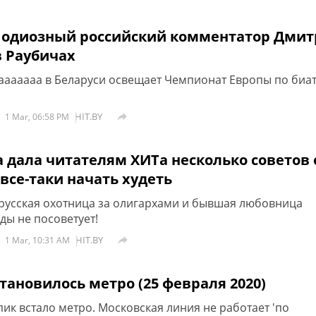
одиозный российский комментатор Дми
в Раубичах
ааааааа в Беларуси освещает Чемпионат Европы по биа
HIT.BY

1 Mar, 06:58 PM
 дала читателям ХИТа несколько советов 
 все-таки начать худеть
русская охотница за олигархами и бывшая любовница
ды не посоветует!
HIT.BY

1 Mar, 10:31 AM
тановилось метро (25 февраля 2020)
пик встало метро. Московская линия не работает 'по