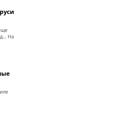
аруси
роще
яд… На
ные
тиле