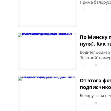
Прима белорусс
0
1
0
По Минску п
нуля). Как 
Водитель-хакер
'блатной' номер
0
0
0
От этого фо
подписчик
Белорусская пе
0
0
0