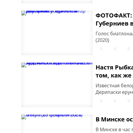
ФОТОФАКТ: 
Губерниев 
Голос биатлона
(2020)
0
0
0
Настя Рыбка
том, как же
Известная бело
Дерипаски ерун
0
0
0
В Минске ос
В Минске в час 