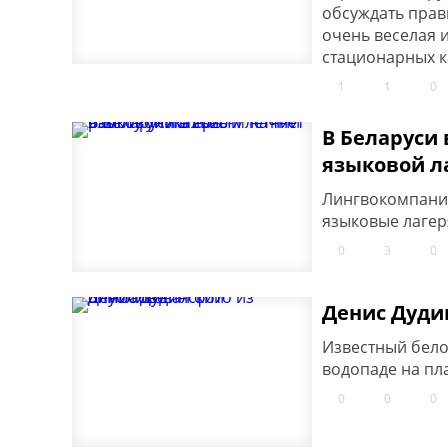
обсуждать прави
очень веселая 
стационарных ка
1
1
0
В Беларуси 
языковой л
Лингвокомпания
языковые лагер
0
3
0
Денис Дуди
Известный бело
водопаде на пл
0
0
0