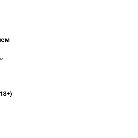
ием
им
18+)