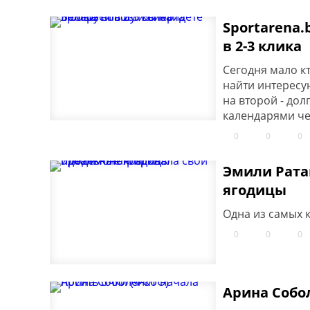
Sportarena.
в 2-3 клика
Сегодня мало кт
найти интересу
на второй - дол
календарями че
0
0
0
Эмили Рата
ягодицы
Одна из самых 
0
0
0
Арина Собо