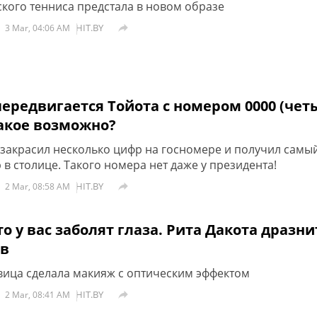
кого тенниса предстала в новом образе
HIT.BY

3 Mar, 04:06 AM
ередвигается Тойота с номером 0000 (чет
такое возможно?
 закрасил несколько цифр на госномере и получил самы
 в столице. Такого номера нет даже у президента!
HIT.BY

2 Mar, 08:58 AM
то у вас заболят глаза. Рита Дакота дразни
ов
вица сделала макияж с оптическим эффектом
HIT.BY

2 Mar, 08:41 AM