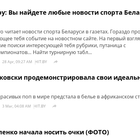
by: Вы найдете любые новости спорта Бел
о читает новости спорта Беларуси в газетах. Гораздо п
ющее тебя событие на новостном сайте. На первый взгл
гие поиски интересующей тебя рубрики, путаница с
мпионатов… Найти турнирную табл...
HIT.BY

28 Apr, 09:27 AM
ковски продемонстрировала свои идеаль
красивых поп в мире предстала в белье в африканском с
HIT.BY

3 Mar, 04:08 AM
ленко начала носить очки (ФОТО)