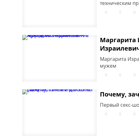
техническим п
0
0
0
Маргарита 
Израилеви
Маргарита Изра
мужем
0
0
0
Почему, зач
Первый секс-шоп
0
0
0