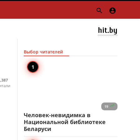


hit.by
Выбор читателей
,387
итали

19
Человек-невидимка в
Национальной библиотеке
Беларуси