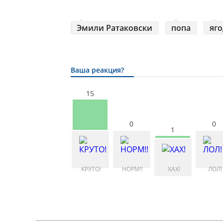
Эмили Ратаковски
попа
яг
Ваша реакция?
15
0
0
1
КРУТО!
НОРМ!!
ХАХ!
ЛОЛ!