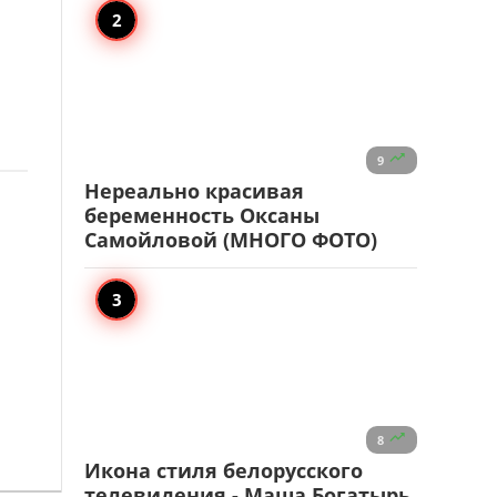

9
Нереально красивая
беременность Оксаны
Самойловой (МНОГО ФОТО)

8
Икона стиля белорусского
телевидения - Маша Богатырь