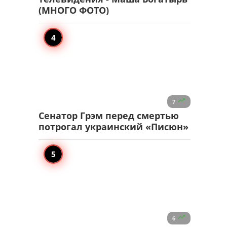
(МНОГО ФОТО)

7
Сенатор Грэм перед смертью
потрогал украинский «Писюн»

6