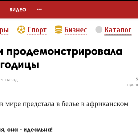

Ы
ВИДЕО
еры
Спорт
Бизнес
Каталог
и продемонстрировала
ягодицы
5
ет назад
проч
в мире предстала в белье в африканском
, она - идеальна!