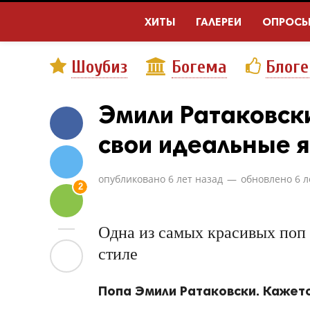
ХИТЫ
ГАЛЕРЕИ
ОПРОС
Шоубиз
Богема
Блог
Эмили Ратаковск
свои идеальные 
опубликовано
6 лет назад
—
обновлено
6 л
2
Одна из самых красивых поп 
стиле
Попа Эмили Ратаковски. Кажется