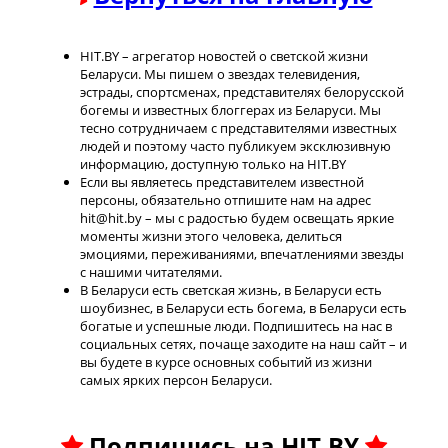
HIT.BY – агрегатор новостей о светской жизни
Беларуси. Мы пишем о звездах телевидения,
эстрады, спортсменах, представителях белорусской
богемы и известных блоггерах из Беларуси. Мы
тесно сотрудничаем с представителями известных
людей и поэтому часто публикуем эксклюзивную
информацию, доступную только на HIT.BY
Если вы являетесь представителем известной
персоны, обязательно отпишите нам на адрес
hit@hit.by – мы с радостью будем освещать яркие
моменты жизни этого человека, делиться
эмоциями, переживаниями, впечатлениями звезды
с нашими читателями.
В Беларуси есть светская жизнь, в Беларуси есть
шоубизнес, в Беларуси есть богема, в Беларуси есть
богатые и успешные люди. Подпишитесь на нас в
социальных сетях, почаще заходите на наш сайт – и
вы будете в курсе основных событий из жизни
самых ярких персон Беларуси.
Подпишись на HIT.BY