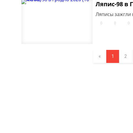
Ляпис-98 в 
Ляписы зажгли 
0
0
0
«
1
2