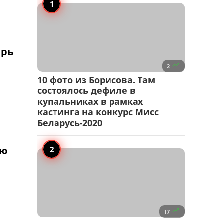
ырь

2
10 фото из Борисова. Там
состоялось дефиле в
купальниках в рамках
кастинга на конкурс Мисс
Беларусь-2020
ью

17