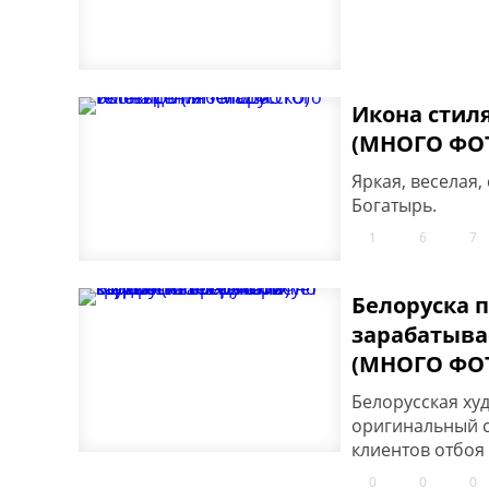
Икона стил
(МНОГО ФО
Яркая, веселая,
Богатырь.
1
6
7
Белоруска 
зарабатыва
(МНОГО ФО
Белорусская ху
оригинальный с
клиентов отбоя
0
0
0