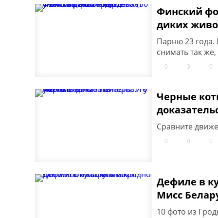
Финский фо
диких живот
Парню 23 года. 
снимать так же, 
0
3
0
Черные коты
доказатель
Сравните движе
0
0
0
Дефиле в ку
Мисс Белару
10 фото из Грод