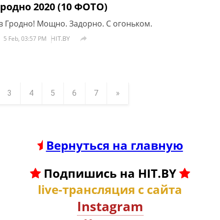
Гродно 2020 (10 ФОТО)
в Гродно! Мощно. Задорно. С огоньком.
HIT.BY

5 Feb, 03:57 PM
3
4
5
6
7
»
Вернуться на главную
Подпишись на HIT.BY
live-трансляция с сайта
Instagram