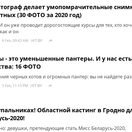
тограф делает умопомрачительные сним
ных (30 ФОТО за 2020 год)
И он уже проводит дорогостоящие курсы для тех, кто хоч
как и он
HIT.BY

6 Feb, 09:43 AM
 - это уменьшенные пантеры. И у нас есть
ства: 16 ФОТО
ния черных котов и огромных пантер: вы не найдете ра
HIT.BY

5 Feb, 11:15 PM
пальниках! Областной кастинг в Гродно д
сь-2020!
но: девушки, претендующие стать Мисс Беларусь-2020,