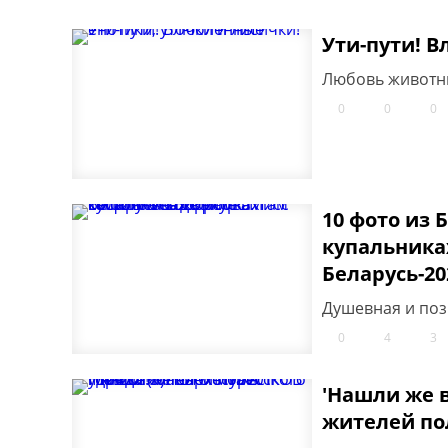
Ути-пути! В
Любовь животны
0
0
0
10 фото из 
купальниках
Беларусь-20
Душевная и поз
0
4
3
'Нашли же в
жителей по