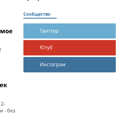
Сообщество
амое
Твиттер
Ютуб
!
Инстаграм
ек
2-
 - без