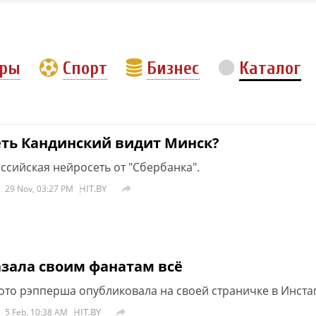
еры
Спорт
Бизнес
Каталог
еть Кандинский видит Минск?
ссийская нейросеть от "Сбербанка".
HIT.BY

29 Nov, 03:27 PM
азала своим фанатам всё
о рэпперша опубликовала на своей страничке в Инста
HIT.BY

5 Feb, 10:38 AM