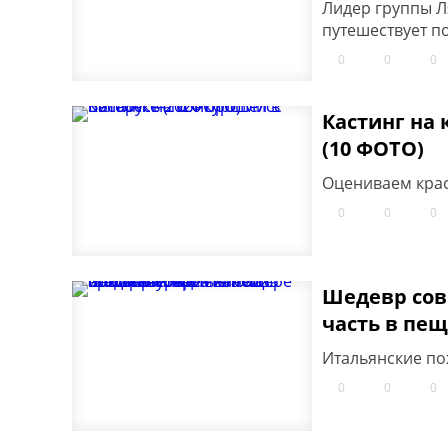
Лидер группы Л
путешествует п
0
0
0
Кастинг на 
(10 ФОТО)
Оцениваем крас
0
0
0
Шедевр сов
часть в пещ
Итальянские по
0
0
0