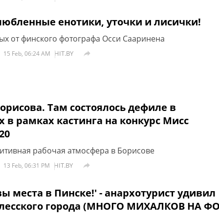
любленные енотики, уточки и лисички!
х от финского фотографа Осси Сааринена
HIT.BY

15 Feb, 06:24 AM
Борисова. Там состоялось дефиле в
 в рамках кастинга на конкурс Мисс
20
итивная рабочая атмосфера в Борисове
HIT.BY

13 Feb, 06:31 PM
ы места в Пинске!' - анархотурист удивил
лесского города (МНОГО МИХАЛКОВ НА Ф