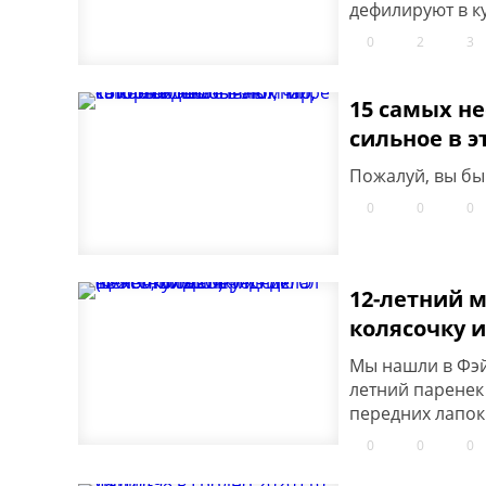
дефилируют в к
0
2
3
15 самых н
сильное в э
Пожалуй, вы бы 
0
0
0
12-летний 
колясочку 
Мы нашли в Фэй
летний паренек
передних лапок
0
0
0