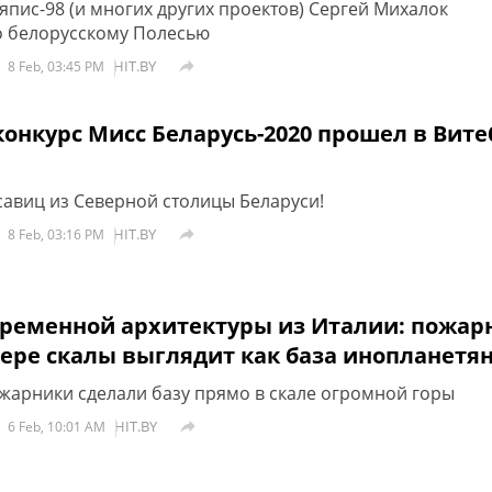
япис-98 (и многих других проектов) Сергей Михалок
о белорусскому Полесью
HIT.BY

8 Feb, 03:45 PM
конкурс Мисс Беларусь-2020 прошел в Вите
авиц из Северной столицы Беларуси!
HIT.BY

8 Feb, 03:16 PM
ременной архитектуры из Италии: пожар
ере скалы выглядит как база инопланетян
жарники сделали базу прямо в скале огромной горы
HIT.BY

6 Feb, 10:01 AM