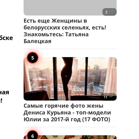

2
Есть еще Женщины в
белорусских селеньях, есть!
Знакомьтесь: Татьяна
бске
Балецкая
ная

11
!
Самые горячие фото жены
Дениса Курьяна - топ-модели
Юлии за 2017-й год (17 ФОТО)