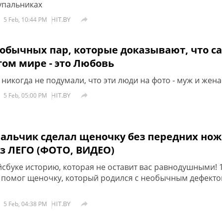
упальниках
HIT.BY

5 Feb, 10:44 PM
еобычных пар, которые доказывают, что с
том мире - это Любовь
никогда не подумали, что эти люди на фото - муж и жена
HIT.BY

5 Feb, 05:00 PM
мальчик сделал щеночку без передних нож
из ЛЕГО (ФОТО, ВИДЕО)
сбуке историю, которая не оставит вас равнодушными! 1
 помог щеночку, который родился с необычным дефектом
HIT.BY

5 Feb, 04:38 PM