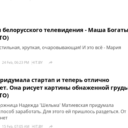
я белорусского телевидения - Маша Богат
ТО)
 стильная, хрупкая, очаровывающая! И это всё - Мария
HIT.BY

24 Feb, 06:23 PM
придумала стартап и теперь отлично
ет. Она рисует картины обнаженной груд
ТО)
дожница Надежда 'Шельма' Матиевская придумала
пособ заработать. Для этого ей пришлось раздеться. От
 нет
HIT.BY

15 Feb, 07:05 AM