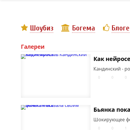
Шоубиз
Богема
Блог
Галереи
Как нейрос
Кандинский - ро
0
0
0
Бьянка пок
Шокирующее фот
0
0
1