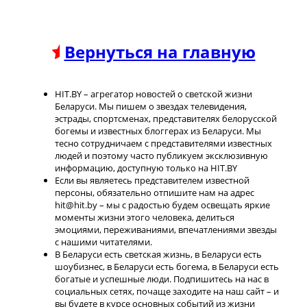
Вернуться на главную
HIT.BY – агрегатор новостей о светской жизни
Беларуси. Мы пишем о звездах телевидения,
эстрады, спортсменах, представителях белорусской
богемы и известных блоггерах из Беларуси. Мы
тесно сотрудничаем с представителями известных
людей и поэтому часто публикуем эксклюзивную
информацию, доступную только на HIT.BY
Если вы являетесь представителем известной
персоны, обязательно отпишите нам на адрес
hit@hit.by – мы с радостью будем освещать яркие
моменты жизни этого человека, делиться
эмоциями, переживаниями, впечатлениями звезды
с нашими читателями.
В Беларуси есть светская жизнь, в Беларуси есть
шоубизнес, в Беларуси есть богема, в Беларуси есть
богатые и успешные люди. Подпишитесь на нас в
социальных сетях, почаще заходите на наш сайт – и
вы будете в курсе основных событий из жизни