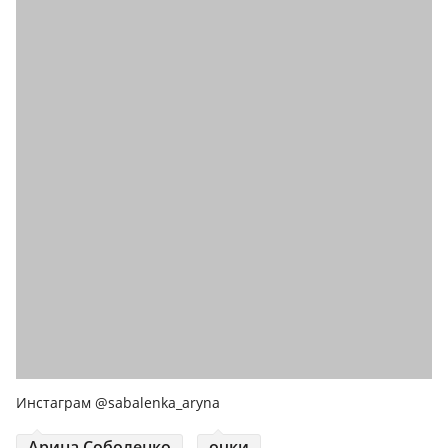
Инстаграм @sabalenka_aryna
Арина Соболенко
очки