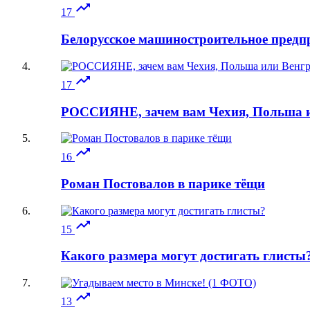

17
Белорусское машиностроительное предп

17
РОССИЯНЕ, зачем вам Чехия, Польша и

16
Роман Постовалов в парике тёщи

15
Какого размера могут достигать глисты

13