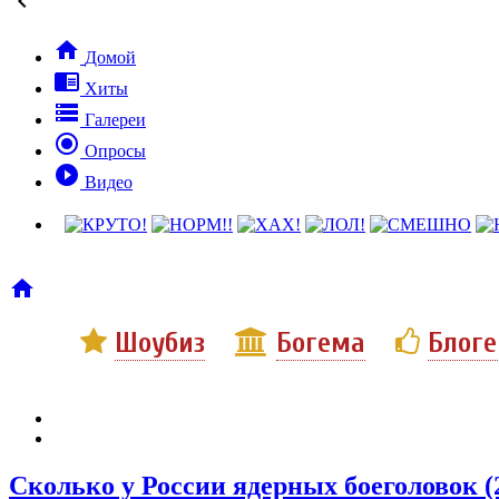


Домой

Хиты

Галереи

Опросы

Видео

Шоубиз
Богема
Блог
Сколько у России ядерных боеголовок (2