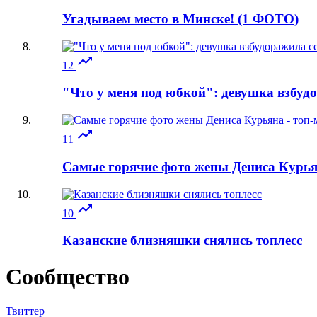
Угадываем место в Минске! (1 ФОТО)

12
"Что у меня под юбкой": девушка взбуд

11
Самые горячие фото жены Дениса Курьян

10
Казанские близняшки снялись топлесс
Сообщество
Твиттер