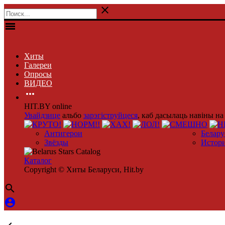

menu
Хиты
Галереи
Опросы
ВИДЕО

HIT.BY online
Увайдзице
альбо
зарэгіструйцеся
, каб дасылаць навіны на 
Антигерои
Белару
Звёзды
Истор
Каталог
Copyright © Хиты Беларуси, Hit.by

