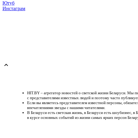
Ютуб
Инстаграм

HIT.BY – агрегатор новостей о светской жизни Беларуси. Мы п
с представителями известных людей и поэтому часто публику
Если вы являетесь представителем известной персоны, обязате
впечатлениями звезды с нашими читателями.
В Беларуси есть светская жизнь, в Беларуси есть шоубизнес, в
в курсе основных событий из жизни самых ярких персон Белар