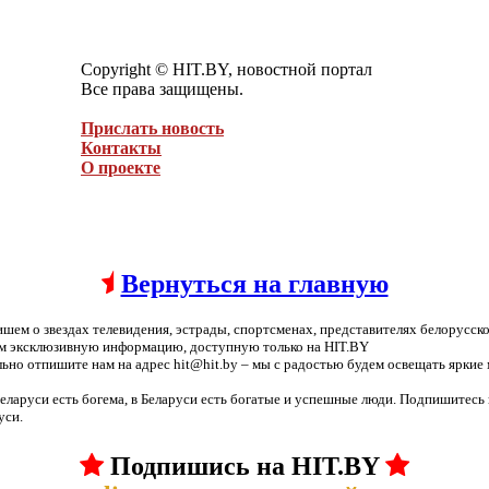
Copyright © HIT.BY, новостной портал
Все права защищены.
Прислать новость
Контакты
О проекте
Вернуться на главную
ишем о звездах телевидения, эстрады, спортсменах, представителях белорусск
ем эксклюзивную информацию, доступную только на HIT.BY
льно отпишите нам на адрес hit@hit.by – мы с радостью будем освещать яркие
 Беларуси есть богема, в Беларуси есть богатые и успешные люди. Подпишитесь 
уси.
Подпишись на HIT.BY