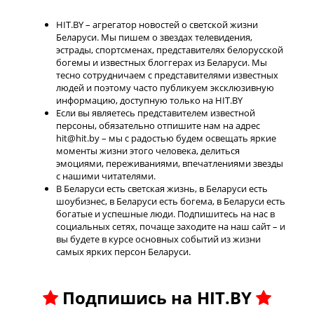
HIT.BY – агрегатор новостей о светской жизни
Беларуси. Мы пишем о звездах телевидения,
эстрады, спортсменах, представителях белорусской
богемы и известных блоггерах из Беларуси. Мы
тесно сотрудничаем с представителями известных
людей и поэтому часто публикуем эксклюзивную
информацию, доступную только на HIT.BY
Если вы являетесь представителем известной
персоны, обязательно отпишите нам на адрес
hit@hit.by – мы с радостью будем освещать яркие
моменты жизни этого человека, делиться
эмоциями, переживаниями, впечатлениями звезды
с нашими читателями.
В Беларуси есть светская жизнь, в Беларуси есть
шоубизнес, в Беларуси есть богема, в Беларуси есть
богатые и успешные люди. Подпишитесь на нас в
социальных сетях, почаще заходите на наш сайт – и
вы будете в курсе основных событий из жизни
самых ярких персон Беларуси.
Подпишись на HIT.BY