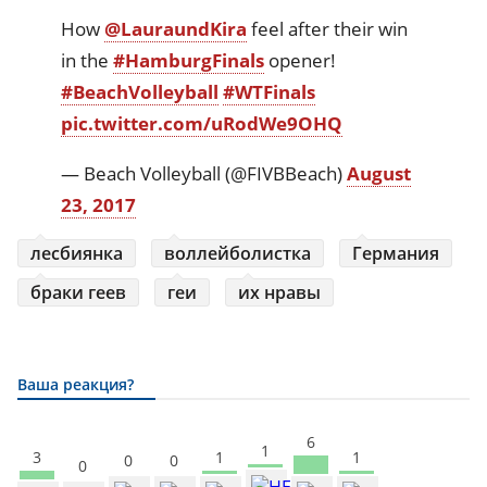
How
@LauraundKira
feel after their win
in the
#HamburgFinals
opener!
#BeachVolleyball
#WTFinals
pic.twitter.com/uRodWe9OHQ
— Beach Volleyball (@FIVBBeach)
August
23, 2017
лесбиянка
воллейболистка
Германия
браки геев
геи
их нравы
Ваша реакция?
6
1
3
1
1
0
0
0