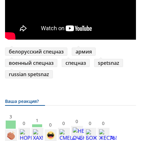
белорусский спецназ
армия
военный спецназ
спецназ
spetsnaz
russian spetsnaz
Ваша реакция?
3
1
0
0
0
0
0
0