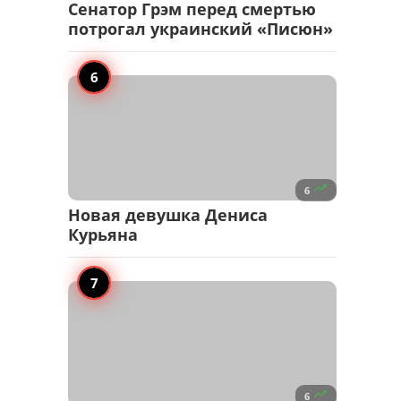
Сенатор Грэм перед смертью
потрогал украинский «Писюн»

6
Новая девушка Дениса
Курьяна

6