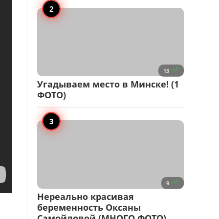

13
Угадываем место в Минске! (1
ФОТО)

9
Нереально красивая
беременность Оксаны
Самойловой (МНОГО ФОТО)