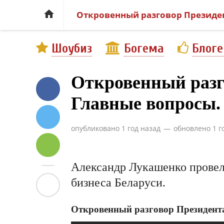

Откровенный разговор Президен
Шоубиз
Богема
Блог
Откровенный разго
Главные вопросы.
опубликовано
1 год назад
—
обновлено
1 г
Александр Лукашенко провел
бизнеса Беларуси.
Откровенный разговор Президента