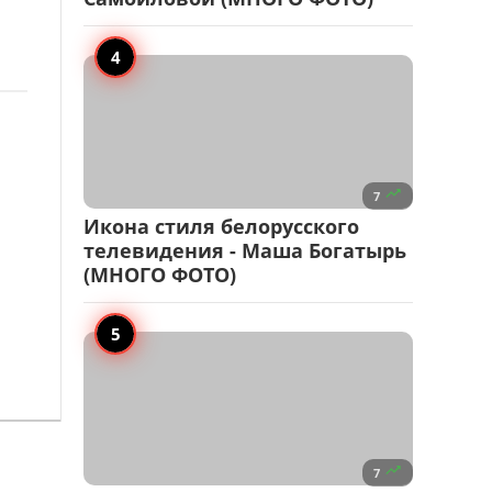

7
Икона стиля белорусского
телевидения - Маша Богатырь
(МНОГО ФОТО)

7