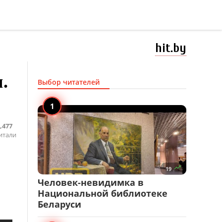
hit.by
.
Выбор читателей
,477
итали

19
Человек-невидимка в
Национальной библиотеке
Беларуси