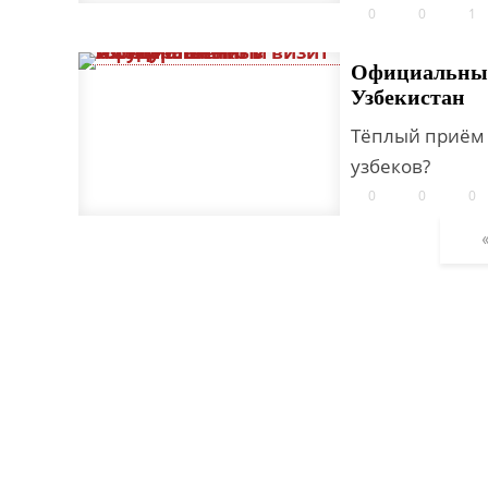
0
0
1
Официальный
Узбекистан
Тёплый приём 
узбеков?
0
0
0