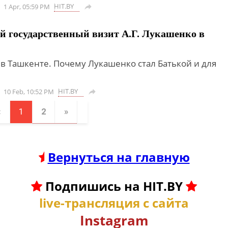
HIT.BY
1 Apr, 05:59 PM

 государственный визит А.Г. Лукашенко в
в Ташкенте. Почему Лукашенко стал Батькой и для
HIT.BY
10 Feb, 10:52 PM

«
1
2
»
Вернуться на главную
Подпишись на HIT.BY
live-трансляция с сайта
Instagram