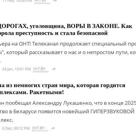
HIT.BY
17 Feb, 10:30 PM

ОРОГАХ, уголовщина, ВОРЫ В ЗАКОНЕ. Как
орола преступность и стала безопасной
ера на ОНТ! Телеканал продолжает специальный пр
", который рассказывает о нас и о непростом пути, к
.
HIT.BY
24 Jan, 10:01 PM

на из немногих стран мира, которая гордится
мплексами. Ракетными!
н пообещал Александру Лукашенко, что в конце 2025
ство в Беларуси появится новейший ГИПЕРЗВУКОВОЙ
лекс.
HIT.BY
6 Dec, 09:12 PM
