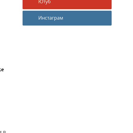
Ютуб
Инстаграм
ке
м в