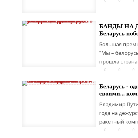
0
0
1
БАНДЫ НА Д
Беларусь поб
Большая премь
"Мы – белорусы
прошла страна
0
0
0
Беларусь - од
своими... ко
Владимир Пути
года на дежур
ракетный комп
0
0
0