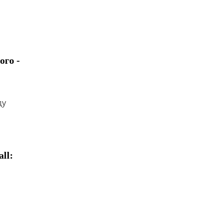
ого -
ду
ll: