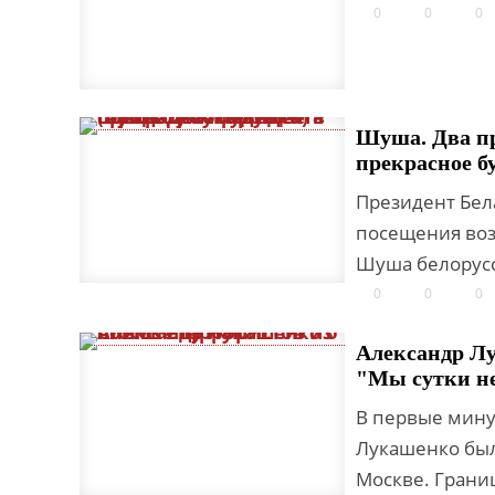
0
0
0
Шуша. Два пр
прекрасное б
Президент Бел
посещения воз
Шуша белорусс
0
0
0
Александр Лу
"Мы сутки не
В первые мину
Лукашенко был
Москве. Грани