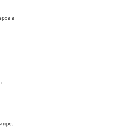
еров в
о
 мире.