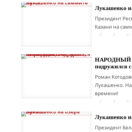
Лукашенко н
Президент Рес
Казани на сам
0
0
0
НАРОДНЫЙ Г
подружился с
Роман Когодов
Лукашенко. На
времени!
0
0
0
Лукашенко на
Президент Бел