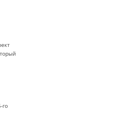
оект
оторый
-го