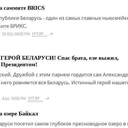
а саммите BRICS
публики Беларусь - один из самых главных ньюсмейк
мите БРИКС.
HIT.BY
23 Oct, 09:05 PM

ЕРОЙ БЕЛАРУСИ! Спас брата, еле выжил,
 Президентом!
ский. Дружбой с этим парнем гордится сам Александр
 него ровняется вся Беларусь. Истинный герой нашег
HIT.BY
4 Jul, 10:05 PM

 озере Байкал
аруси посетил самое глубокое пресноводное озеро в