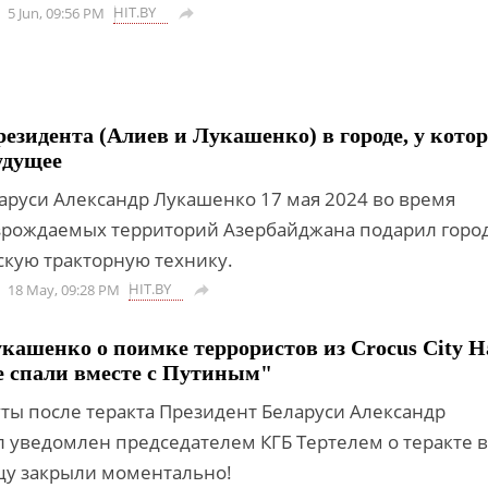
HIT.BY
5 Jun, 09:56 PM

езидента (Алиев и Лукашенко) в городе, у котор
удущее
аруси Александр Лукашенко 17 мая 2024 во время
рождаемых территорий Азербайджана подарил горо
кую тракторную технику.
HIT.BY
18 May, 09:28 PM

кашенко о поимке террористов из Crocus City Ha
 спали вместе с Путиным"
ты после теракта Президент Беларуси Александр
 уведомлен председателем КГБ Тертелем о теракте в
цу закрыли моментально!