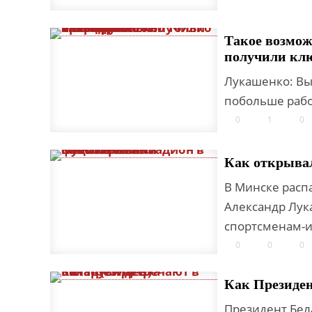
Такое возмож
получили клю
Лукашенко: Вы
побольше работ
0
1
0
Как открыва
В Минске расп
Александр Лук
спортсменам-и
0
0
0
Как Президен
Президент Бел