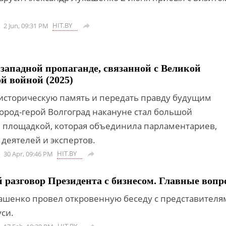
HIT.BY
2 Jun, 09:31 PM

западной пропаганде, связанной с Великой
й войной (2025)
 историческую память и передать правду будущим
ород-герой Волгоград накануне стал большой
 площадкой, которая объединила парламентариев,
деятелей и экспертов.
HIT.BY
30 Apr, 09:46 PM

разговор Президента с бизнесом. Главные вопр
ашенко провел откровенную беседу с представителя
си.