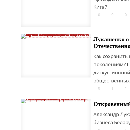
Китай
0
0
0
Лукашенко о 
Отечественно
Как сохранить
поколениям? Г
дискуссионной
общественных 
0
1
1
Откровенный 
Александр Лук
бизнеса Белару