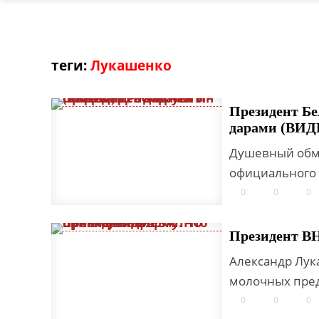
теги:
Лукашенко
Президент Б
дарами (ВИД
Душевный обм
официального 
0
0
0
Президент ВН
Александр Лук
молочных пред
0
0
0