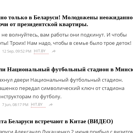
но только в Беларуси! Молодожены неожиданно
чи от президентской квартиры.
 не волнуйтесь, вам работы они подкинут. И чтобы
ы! Троих! Нам надо, чтобы в семье было трое деток!
HIT.BY
12 Sep, 09:52 PM

ли Национальный футбольный стадион в Минс
ахнул двери Национальный футбольный стадион.
ашенко передал символический ключ от стадиона
нструкторам по футболу.
HIT.BY
7 Jun, 08:17 PM

та Беларуси встречают в Китае (ВИДЕО)
аруси Александр Лукашенко 2 июня прибыл с визито