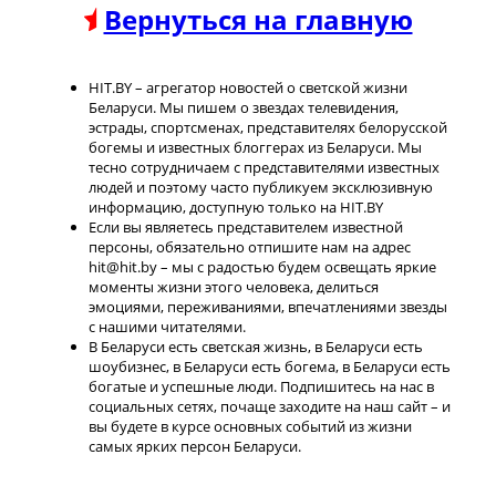
Вернуться на главную
HIT.BY – агрегатор новостей о светской жизни
Беларуси. Мы пишем о звездах телевидения,
эстрады, спортсменах, представителях белорусской
богемы и известных блоггерах из Беларуси. Мы
тесно сотрудничаем с представителями известных
людей и поэтому часто публикуем эксклюзивную
информацию, доступную только на HIT.BY
Если вы являетесь представителем известной
персоны, обязательно отпишите нам на адрес
hit@hit.by – мы с радостью будем освещать яркие
моменты жизни этого человека, делиться
эмоциями, переживаниями, впечатлениями звезды
с нашими читателями.
В Беларуси есть светская жизнь, в Беларуси есть
шоубизнес, в Беларуси есть богема, в Беларуси есть
богатые и успешные люди. Подпишитесь на нас в
социальных сетях, почаще заходите на наш сайт – и
вы будете в курсе основных событий из жизни
самых ярких персон Беларуси.