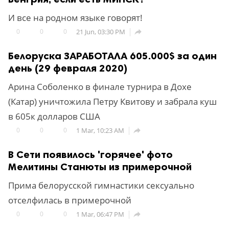
И все на родном языке говорят!
0
0
0
21 Jun, 03:30 PM

Белоруска ЗАРАБОТАЛА 605.000$ за один
день (29 февраля 2020)
Арина Соболенко в финале турнира в Дохе
(Катар) уничтожила Петру Квитову и забрала куш
в 605к долларов США
0
0
0
1 Mar, 10:23 AM

В Сети появилось 'горячее' фото
Мелитины Станюты из примерочной
Прима белорусской гимнастики сексуально
отселфилась в примерочной
0
0
0
1 Mar, 06:47 PM
