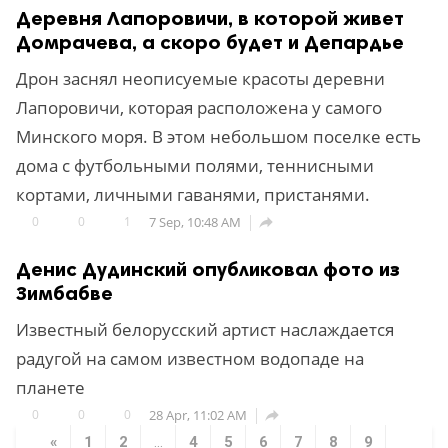
Деревня Лапоровичи, в которой живет
Домрачева, а скоро будет и Депардье
Дрон заснял неописуемые красоты деревни
Лапоровичи, которая расположена у самого
Минского моря. В этом небольшом поселке есть
дома с футбольными полями, теннисными
кортами, личными гаванями, пристанями.
0
0
1
7 Sep, 10:48 AM

Денис Дудинский опубликовал фото из
Зимбабве
Известный белорусский артист наслаждается
радугой на самом известном водопаде на
планете
0
0
0
28 Apr, 11:02 AM

«
1
2
...
4
5
6
7
8
9