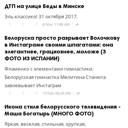
ДТП на улице Беды в Минске
Эль-классико! 31 октября 2017.
0
0
0
8 Nov, 11:48 AM

Белоруска просто разрывает Волочкову
в Инстаграме своими шпагатами: она
элегантнее, грациознее, моложе (3
ФОТО ИЗ ИСПАНИИ)
Фламенко с элементами гимнастики.
Белорусская гимнастка Мелитина Станюта
завоевывает Инстаграм
0
0
0
15 Feb, 06:35 AM

Икона стиля белорусского телевидения -
Маша Богатырь (МНОГО ФОТО)
Яркая, веселая, стильная, хрупкая,