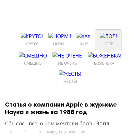
КРУТО!
НОРМ!!
ХАХ!
ЛОЛ!
СМЕШНО
НЕ ОЧЕНЬ
БОЖЕНЬКА!
ЖЕСТЬ!
Статья о компании Apple в журнале
Наука и жизнь за 1988 год
Сбылось все, о чем мечтали боссы Эппл.
0
0
0
4 Apr, 11:51 AM
