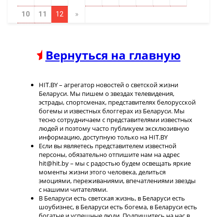
10
11
12
»
Вернуться на главную
HIT.BY – агрегатор новостей о светской жизни
Беларуси. Мы пишем о звездах телевидения,
эстрады, спортсменах, представителях белорусской
богемы и известных блоггерах из Беларуси. Мы
тесно сотрудничаем с представителями известных
людей и поэтому часто публикуем эксклюзивную
информацию, доступную только на HIT.BY
Если вы являетесь представителем известной
персоны, обязательно отпишите нам на адрес
hit@hit.by – мы с радостью будем освещать яркие
моменты жизни этого человека, делиться
эмоциями, переживаниями, впечатлениями звезды
с нашими читателями.
В Беларуси есть светская жизнь, в Беларуси есть
шоубизнес, в Беларуси есть богема, в Беларуси есть
богатые и успешные люди. Подпишитесь на нас в