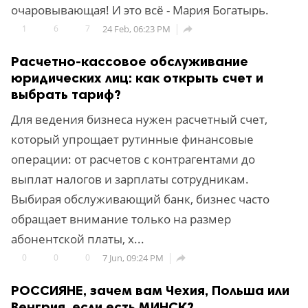
очаровывающая! И это всё - Мария Богатырь.
1
6
7
24 Feb, 06:23 PM

Расчетно-кассовое обслуживание
юридических лиц: как открыть счет и
выбрать тариф?
Для ведения бизнеса нужен расчетный счет,
который упрощает рутинные финансовые
операции: от расчетов с контрагентами до
выплат налогов и зарплаты сотрудникам.
Выбирая обслуживающий банк, бизнес часто
обращает внимание только на размер
абонентской платы, х...
0
0
0
7 Jun, 09:24 PM

РОССИЯНЕ, зачем вам Чехия, Польша или
Венгрия, если есть МИНСК?