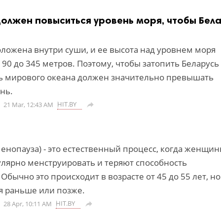
должен повыситься уровень моря, чтобы Бел
оложена внутри суши, и ее высота над уровнем моря
 90 до 345 метров. Поэтому, чтобы затопить Беларусь
ь мирового океана должен значительно превышать
нь.
HIT.BY
21 Mar, 12:43 AM

енопауза) - это естественный процесс, когда женщи
улярно менструировать и теряют способность
Обычно это происходит в возрасте от 45 до 55 лет, но
я раньше или позже.
HIT.BY
28 Apr, 10:11 AM
