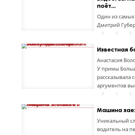
поёт...
Один из самых
Дмитрий Губер
0
0
0
Известная б
Анастасия Вол
У примы Больш
рассказывала 
аргументов вы
0
1
0
Машина заех
Уникальный сл
водитель на п