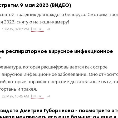
стретил 9 мая 2023 (ВИДЕО)
 святой праздник для каждого белоруса. Смотрим про
я 2023, снятую на экшн-камеру!
HIT.BY
10 May, 07:07 PM

ое респираторное вирусное инфекционное
е
ревиатура, которая расшифровывается как острое
 вирусное инфекционное заболевание. Оно относитс
ий, которые поражают верхние дыхательные пути, т
 гортань и трахея.
HIT.BY
22 May, 10:45 AM

авидете Дмитрия Губерниева - посмотрите эт
ачнете ненавидеть его еще больше: он еще и