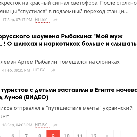
екресток на красный сигнал светофора. После столкн
яницы "спустился" в подземный переход станци...
HIT.BY
17 Sep, 07:17 PM

орусского шоумена Рыбакина: 'Мой муж
.. ! О шлюхах и наркотиках больше и слышать
елемэн Артем Рыбакин помешался на слониках
HIT.BY
4 Feb, 09:35 PM

туристов с детьми заставили в Египте ночев
д Луной (ВИДЕО)
иков отправлял в "путешествие мечты" украинский
UP!".
HIT.BY
18 Sep, 04:03 PM

5
6
7
8
9
10
11
12
»