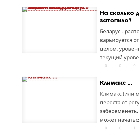
На сколько 
затопило?
Беларусь расп
варьируется от
целом, уровен
текущий урове
0
0
0
Климакс ...
Климакс (или м
перестают рег
забеременеть. 
может начатьс
0
0
1