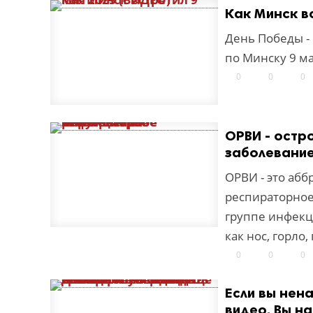
Как Минск в
День Победы -
по Минску 9 ма
0
0
0
ОРВИ - остр
заболевани
ОРВИ - это абб
респираторное
группе инфекц
как нос, горло,
0
0
0
Если вы нен
видео. Вы н