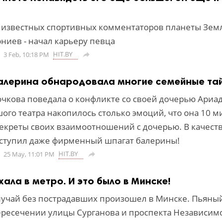
 известных спортивных комментаторов планеты Земл
ниев - начал карьеру певца
HIT.BY
3 Feb, 10:18 PM

алерина обнародовала многие семейные та
очкова поведала о конфликте со своей дочерью Ариа
ого театра накопилось столько эмоций, что она 10 м
секреты своих взаимоотношений с дочерью. В качест
ступил даже фирменный шпагат балерины!
HIT.BY
25 May, 11:01 PM

ала в метро. И это было в Минске!
учай без пострадавших произошел в Минске. Пьяны
ересечении улицы Сурганова и проспекта Независим