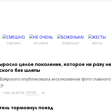
СМЕШНО
НЕ ОЧЕНЬ
БОЖЕНЬКА!
ЖЕСТЬ!
выросло целое поколение, которое ни разу н
ского без шляпы
Боярского опубликовала эксклюзивное фото главного
СР
HIT.BY
1 Feb, 09:35 PM

тель тормознул поезд