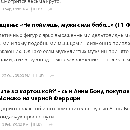
 Смотрится весьма круто!
HIT.BY
3 Sep, 01:01 PM

щины: «Не поймешь, мужик или баба...» (11 
летичных фигур с ярко выраженными дельтовидными
ыми и тому подобными мышцами неизменно привл
жающих. Однако если мускулистых мужчин принято
вцами, а их «грузоподъемное» увлечение — полезны
HIT.BY
25 Oct, 03:00 PM

дите за картошкой?' - сын Анны Бонд покупае
 Монако на черной Феррари
 криптовалютой и по совместительству сын Анны Бо
Бондарчук просто шутит
HIT.BY
3 Feb, 09:38 PM
