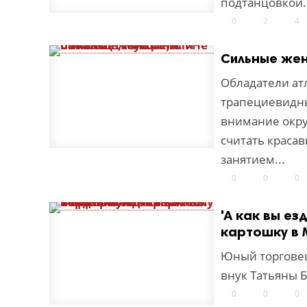
подтанцовкой.
0
2
4
Сильные жен
Обладатели ат
трапециевидн
внимание окру
считать краса
занятием...
0
0
0
'А как вы ез
картошку в
Юный торговец
внук Татьяны 
0
0
0