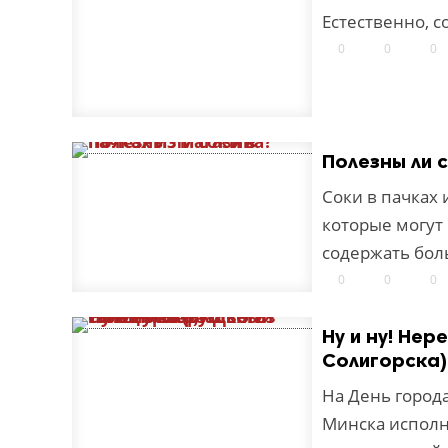
Естественно, с
0
0
0
Полезны ли 
Соки в пачках
которые могут 
содержать бол
0
0
0
Ну и ну! Не
Солигорска)
На День город
Минска исполн