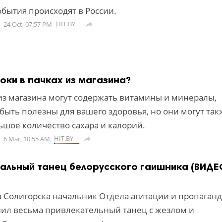
обытия происходят в России.
HIT.BY
24 Oct, 07:57 PM

соки в пачках из магазина?
 из магазина могут содержать витамины и минералы,
быть полезны для вашего здоровья, но они могут так
ьшое количество сахара и калорий.
HIT.BY
6 Mar, 10:55 AM

реальный танец белорусского гаишника (ВИДЕ
а Солигорска начальник Отдела агитации и пропаган
ил весьма привлекательный танец с жезлом и