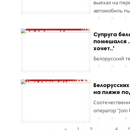
выехал на пер
автомобиль пь
0
0
1
Супруга бел
помешался .
хочет..'
Белорусский т
0
0
0
Белорусских 
на пляже по
Соотечественн
оператор "Join 
0
0
0
«
1
2
...
4