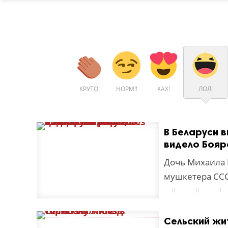
КРУТО!
НОРМ!!
ХАХ!
ЛОЛ!
В Беларуси 
видело Бояр
Дочь Михаила 
мушкетера СС
0
0
1
Сельский жи