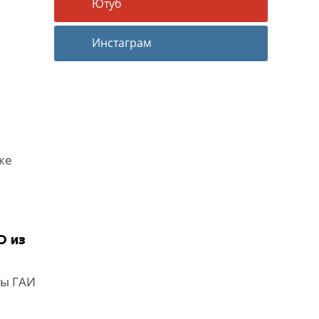
Ютуб
Инстаграм
же
О из
ды ГАИ