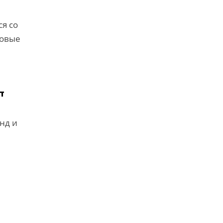
я со
новые
т
нд и