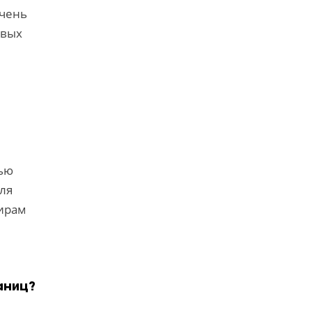
очень
овых
ью
ля
жирам
аниц?