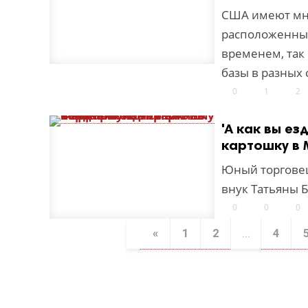
США имеют мно
расположенных
временем, так
базы в разных 
0
1
2
'А как вы ез
картошку в
Юный торговец
внук Татьяны 
0
0
0
«
1
2
...
4