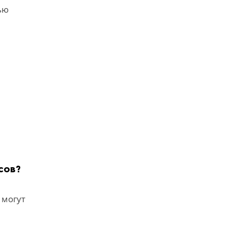
ью
сов?
 могут