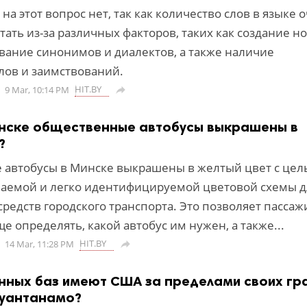
 на этот вопрос нет, так как количество слов в языке 
ать из-за различных факторов, таких как создание н
ование синонимов и диалектов, а также наличие
лов и заимствований.
HIT.BY
9 Mar, 10:14 PM

нске общественные автобусы выкрашены в
?
автобусы в Минске выкрашены в желтый цвет с цел
ваемой и легко идентифицируемой цветовой схемы д
редств городского транспорта. Это позволяет пасса
е определять, какой автобус им нужен, а также...
HIT.BY
14 Mar, 11:28 PM

нных баз имеют США за пределами своих гр
Гуантанамо?