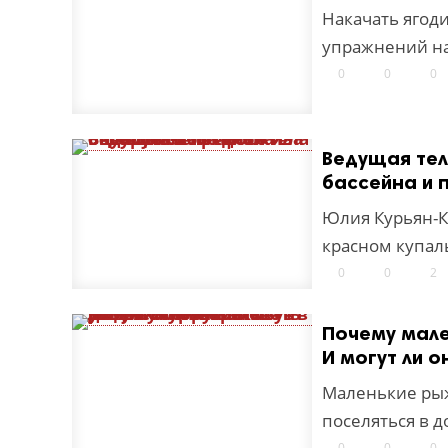
Накачать ягод
упражнений н
0
0
0
Ведущая тел
бассейна и 
Юлия Курьян-К
красном купал
0
0
2
Почему мале
И могут ли о
Маленькие рыж
поселяться в д
0
0
0