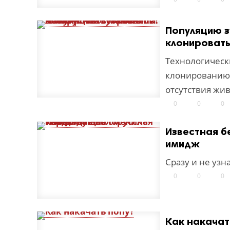
Популяцию з
клонироват
Технологическ
клонированию 
отсутствия жи
0
0
0
Известная б
имидж
Сразу и не уз
0
0
0
Как накачат