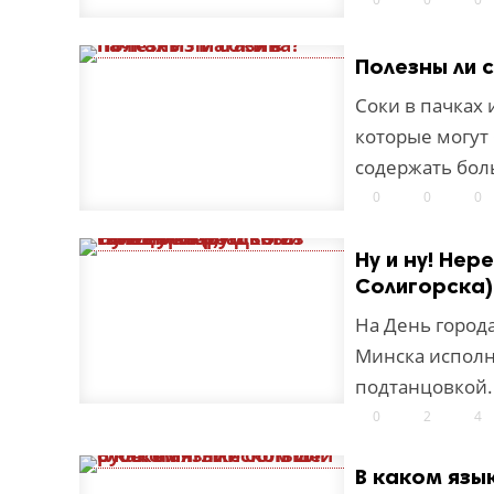
Полезны ли 
Соки в пачках
которые могут 
содержать бол
0
0
0
Ну и ну! Не
Солигорска)
На День город
Минска исполн
подтанцовкой.
0
2
4
В каком язы