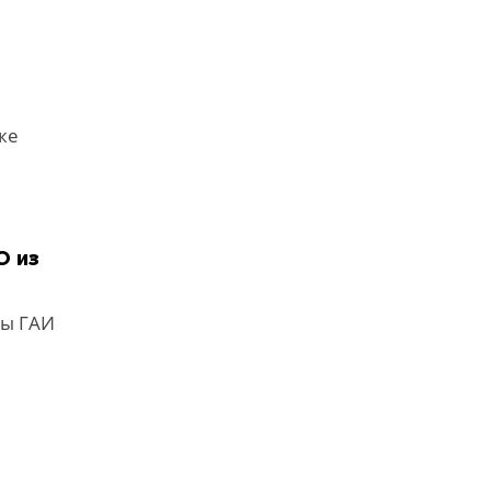
же
О из
ды ГАИ