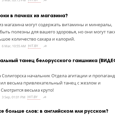
3 Mar, 03:15 PM

соки в пачках из магазина?
 из магазина могут содержать витамины и минералы,
быть полезны для вашего здоровья, но они могут так
ьшое количество сахара и калорий.
HIT.BY
6 Mar, 10:55 AM

реальный танец белорусского гаишника (ВИДЕ
а Солигорска начальник Отдела агитации и пропаган
ил весьма привлекательный танец с жезлом и
 Смотрится весьма круто!
HIT.BY
3 Sep, 01:01 PM

ке больше слов: в английском или русском?