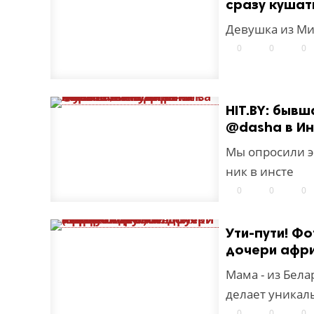
сразу кушат
Девушка из Ми
0
0
0
HIT.BY: быв
@dasha в Ин
Мы опросили э
ник в инсте
0
0
0
Ути-пути! Ф
дочери афри
Мама - из Бела
делает уника
0
0
0