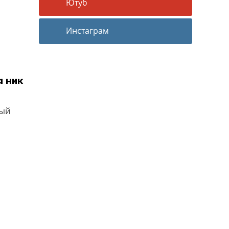
Ютуб
Инстаграм
а ник
вый