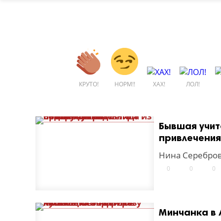
КРУТО!
НОРМ!!
ХАХ!
ЛОЛ!
Бывшая учит
привлечения
Нина Серебров
0
0
0
Минчанка в 