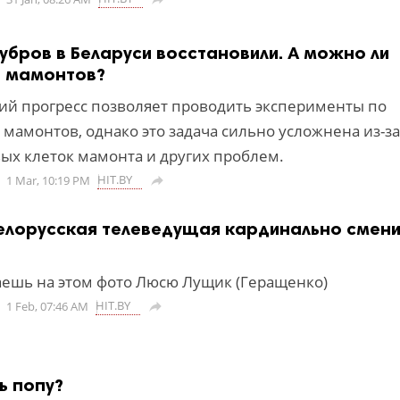
убров в Беларуси восстановили. А можно ли
ь мамонтов?
ий прогресс позволяет проводить эксперименты по
мамонтов, однако это задача сильно усложнена из-за
вых клеток мамонта и других проблем.
HIT.BY
1 Mar, 10:19 PM

елорусская телеведущая кардинально смен
наешь на этом фото Люсю Лущик (Геращенко)
HIT.BY
1 Feb, 07:46 AM

ь попу?