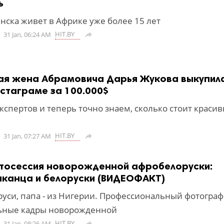
ь
нска живет в Африке уже более 15 лет
HIT.BY
31 Jan, 06:24 AM

шая жена Абрамовича Дарья Жукова выкупил
стаграме за 100.000$
кспертов и теперь точно знаем, сколько стоит краси
HIT.BY
31 Jan, 07:27 AM

отосессия новорожденной афробелоруски:
канца и белоруски (ВИДЕОФАКТ)
руси, папа - из Нигерии. Профессиональный фотограф
льные кадры новорожденной
HIT.BY
31 Jan, 08:26 AM
