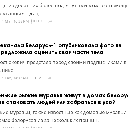
ицы и сделать их более подтянутыми можно с помощ
а мышцы ягодиц.
HIT.BY
1 Mar, 10:38 PM

еканала Беларусь-1 опубликовала фото из
предложила оценить свои части тела
остюкевич предстала перед своими подписчиками в
ьнике
HIT.BY
1 Feb, 08:02 AM

нькие рыжие муравьи живут в домах белору
ни атаковать людей или забраться в ухо?
ие муравьи, также известные как домовые муравьи,
омах белорусов из-за нескольких причин.
HIT.BY