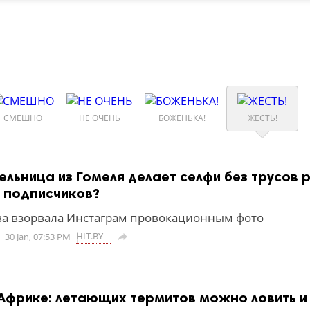
СМЕШНО
НЕ ОЧЕНЬ
БОЖЕНЬКА!
ЖЕСТЬ!
ельница из Гомеля делает селфи без трусов 
 подписчиков?
а взорвала Инстаграм провокационным фото
HIT.BY
30 Jan, 07:53 PM

Африке: летающих термитов можно ловить и