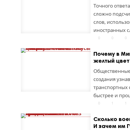
Точного ответа
сложно подсчит
слов, использ
иностранных с
0
0
0
Почему в Ми
желтый цвет
Общественные 
создания узна
транспортных с
быстрее и прощ
0
1
1
Сколько вое
И зачем им 