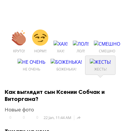
КРУТО!
НОРМ!!
ХАХ!
ЛОЛ!
СМЕШНО
НЕ ОЧЕНЬ
БОЖЕНЬКА!
ЖЕСТЬ!
Как выглядит сын Ксении Собчак и
Виторгана?
Новые фото
0
0
0
22 Jan, 11:44 AM
