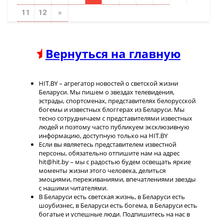
11
12
»
Вернуться на главную
HIT.BY – агрегатор новостей о светской жизни
Беларуси. Мы пишем о звездах телевидения,
эстрады, спортсменах, представителях белорусской
богемы и известных блоггерах из Беларуси. Мы
тесно сотрудничаем с представителями известных
людей и поэтому часто публикуем эксклюзивную
информацию, доступную только на HIT.BY
Если вы являетесь представителем известной
персоны, обязательно отпишите нам на адрес
hit@hit.by – мы с радостью будем освещать яркие
моменты жизни этого человека, делиться
эмоциями, переживаниями, впечатлениями звезды
с нашими читателями.
В Беларуси есть светская жизнь, в Беларуси есть
шоубизнес, в Беларуси есть богема, в Беларуси есть
богатые и успешные люди. Подпишитесь на нас в