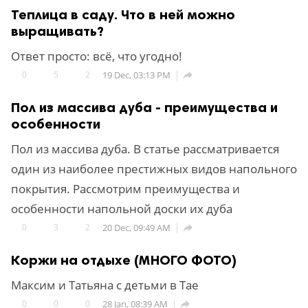
Теплица в саду. Что в ней можно
выращивать?
Ответ просто: всё, что угодно!
0
5
2
19 Dec, 03:13 PM

Пол из массива дуба - преимущества и
особенности
Пол из массива дуба. В статье рассматривается
один из наиболее престижных видов напольного
покрытия. Рассмотрим преимущества и
особенности напольной доски их дуба
0
3
2
20 Dec, 09:49 AM

Коржи на отдыхе (МНОГО ФОТО)
Максим и Татьяна с детьми в Тае
0
0
0
28 Jan, 08:39 AM
