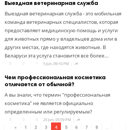
Выездная ветеринарная служба
Выездная ветеринарная служба - это мобильная
команда ветеринарных специалистов, которая
предоставляет медицинскую помощь и услуги
для животных прямо у владельцев дома или в
других местах, где находятся животные. В
Беларуси эта услуга становится все более...
0
0
1
5 Jun, 09:10 PM

Чем профессиональная косметика
отличается от обычной?
А вы знали, что термин "профессиональная
косметика" не является официально
определенным или регулируемым?
0
0
0
25 Jun, 05:59 PM

«
1
2
3
4
5
6
7
8
...