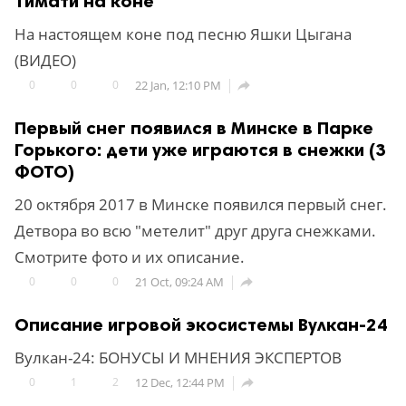
Тимати на коне
На настоящем коне под песню Яшки Цыгана
(ВИДЕО)
0
0
0
22 Jan, 12:10 PM

Первый снег появился в Минске в Парке
Горького: дети уже играются в снежки (3
ФОТО)
20 октября 2017 в Минске появился первый снег.
Детвора во всю "метелит" друг друга снежками.
Смотрите фото и их описание.
0
0
0
21 Oct, 09:24 AM

Описание игровой экосистемы Вулкан-24
Вулкан-24: БОНУСЫ И МНЕНИЯ ЭКСПЕРТОВ
0
1
2
12 Dec, 12:44 PM
