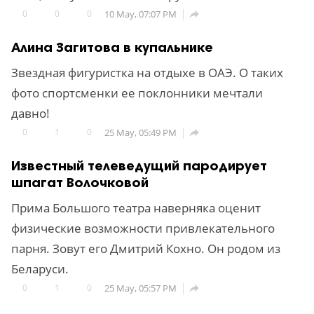
0
0
0
10 May, 07:07 PM

Алина Загитова в купальнике
Звездная фигуристка на отдыхе в ОАЭ. О таких
фото спортсменки ее поклонники мечтали
давно!
0
1
0
25 May, 05:49 PM

Известный телеведущий пародирует
шпагат Волочковой
Прима Большого театра наверняка оценит
физические возможности привлекательного
парня. Зовут его Дмитрий Кохно. Он родом из
Беларуси.
0
1
0
25 May, 05:57 PM
