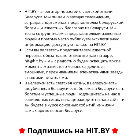
HIT.BY – агрегатор новостей о светской жизни
Беларуси. Мы пишем о звездах телевидения,
эстрады, спортсменах, представителях белорусской
богемы и известных блоггерах из Беларуси. Мы
тесно сотрудничаем с представителями известных
людей и поэтому часто публикуем эксклюзивную
информацию, доступную только на HIT.BY
Если вы являетесь представителем известной
персоны, обязательно отпишите нам на адрес
hit@hit.by – мы с радостью будем освещать яркие
моменты жизни этого человека, делиться
эмоциями, переживаниями, впечатлениями звезды
с нашими читателями.
В Беларуси есть светская жизнь, в Беларуси есть
шоубизнес, в Беларуси есть богема, в Беларуси есть
богатые и успешные люди. Подпишитесь на нас в
социальных сетях, почаще заходите на наш сайт – и
вы будете в курсе основных событий из жизни
самых ярких персон Беларуси.
Подпишись на HIT.BY