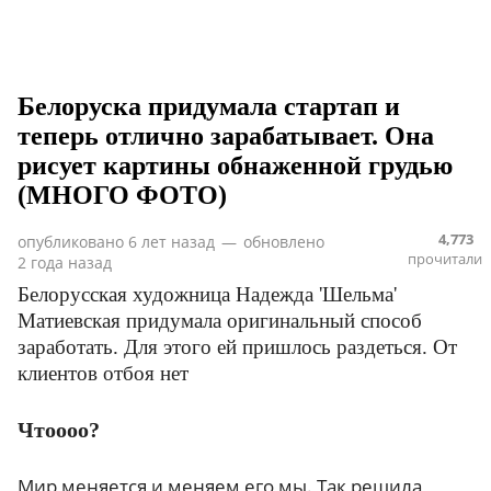
Белоруска придумала стартап и
теперь отлично зарабатывает. Она
рисует картины обнаженной грудью
(МНОГО ФОТО)
4,773
опубликовано
6 лет назад
—
обновлено
прочитали
2 года назад
Белорусская художница Надежда 'Шельма'
Матиевская придумала оригинальный способ
заработать. Для этого ей пришлось раздеться. От
клиентов отбоя нет
Чтоооо?
Мир меняется и меняем его мы. Так решила