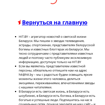
Вернуться на главную
HIT.BY – агрегатор новостей о светской жизни
Беларуси. Мы пишем о звездах телевидения,
эстрады, спортсменах, представителях белорусской
богемы и известных блоггерах из Беларуси. Мы
тесно сотрудничаем с представителями известных
людей и поэтому часто публикуем эксклюзивную
информацию, доступную только на HIT.BY
Если вы являетесь представителем известной
персоны, обязательно отпишите нам на адрес
hit@hit.by – мы с радостью будем освещать яркие
моменты жизни этого человека, делиться
эмоциями, переживаниями, впечатлениями звезды
с нашими читателями.
В Беларуси есть светская жизнь, в Беларуси есть
шоубизнес, в Беларуси есть богема, в Беларуси есть
богатые и успешные люди. Подпишитесь на нас в
социальных сетях, почаще заходите на наш сайт – и