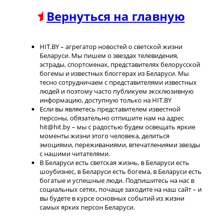
Вернуться на главную
HIT.BY – агрегатор новостей о светской жизни
Беларуси. Мы пишем о звездах телевидения,
эстрады, спортсменах, представителях белорусской
богемы и известных блоггерах из Беларуси. Мы
тесно сотрудничаем с представителями известных
людей и поэтому часто публикуем эксклюзивную
информацию, доступную только на HIT.BY
Если вы являетесь представителем известной
персоны, обязательно отпишите нам на адрес
hit@hit.by – мы с радостью будем освещать яркие
моменты жизни этого человека, делиться
эмоциями, переживаниями, впечатлениями звезды
с нашими читателями.
В Беларуси есть светская жизнь, в Беларуси есть
шоубизнес, в Беларуси есть богема, в Беларуси есть
богатые и успешные люди. Подпишитесь на нас в
социальных сетях, почаще заходите на наш сайт – и
вы будете в курсе основных событий из жизни
самых ярких персон Беларуси.