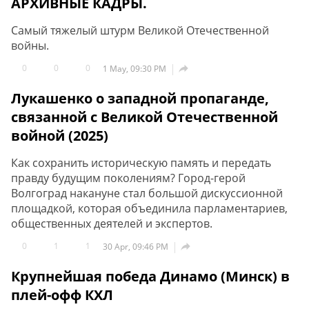
АРХИВНЫЕ КАДРЫ.
Самый тяжелый штурм Великой Отечественной
войны.
0
0
0

1 May, 09:30 PM
Лукашенко о западной пропаганде,
связанной с Великой Отечественной
войной (2025)
Как сохранить историческую память и передать
правду будущим поколениям? Город-герой
Волгоград накануне стал большой дискуссионной
площадкой, которая объединила парламентариев,
общественных деятелей и экспертов.
0
1
1

30 Apr, 09:46 PM
Крупнейшая победа Динамо (Минск) в
плей-офф КХЛ