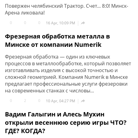
Повержен челябинский Трактор. Счет... 8:0! Минск-
Арена ликовала!
0
0
0

16 Apr, 10:09 PM
Фрезерная обработка металла в
Минске от компании Numerik
Фрезерная обработка — один из ключевых
процессов в металлообработке, который позволяет
изготавливать изделия с высокой точностью и
сложной геометрией. Компания Numerik в Минске
предлагает профессиональные услуги фрезеровки
на современных станках с числовы...
0
2
0

10 Apr, 04:27 PM
Вадим Галыгин и Алесь Мухин
открыли весеннюю серию игры ЧТО?
ГДЕ? КОГДА?