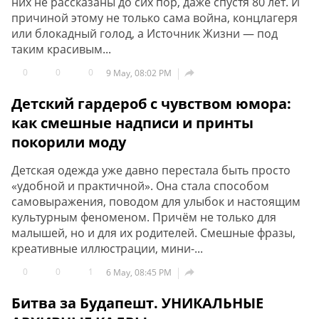
них не рассказаны до сих пор, даже спустя 80 лет. И
причиной этому не только сама война, концлагеря
или блокадный голод, а Источник Жизни — под
таким красивым...
0
0
0

9 May, 08:02 PM
Детский гардероб с чувством юмора:
как смешные надписи и принты
покорили моду
Детская одежда уже давно перестала быть просто
«удобной и практичной». Она стала способом
самовыражения, поводом для улыбок и настоящим
культурным феноменом. Причём не только для
малышей, но и для их родителей. Смешные фразы,
креативные иллюстрации, мини-...
0
0
1

6 May, 08:45 PM
Битва за Будапешт. УНИКАЛЬНЫЕ