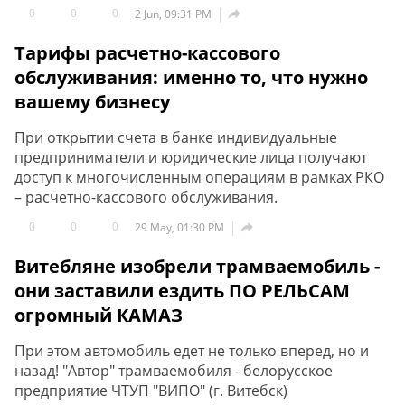
0
0
0

2 Jun, 09:31 PM
Тарифы расчетно-кассового
обслуживания: именно то, что нужно
вашему бизнесу
При открытии счета в банке индивидуальные
предприниматели и юридические лица получают
доступ к многочисленным операциям в рамках РКО
– расчетно-кассового обслуживания.
0
0
0

29 May, 01:30 PM
Витебляне изобрели трамваемобиль -
они заставили ездить ПО РЕЛЬСАМ
огромный КАМАЗ
При этом автомобиль едет не только вперед, но и
назад! "Автор" трамваемобиля - белорусское
предприятие ЧТУП "ВИПО" (г. Витебск)