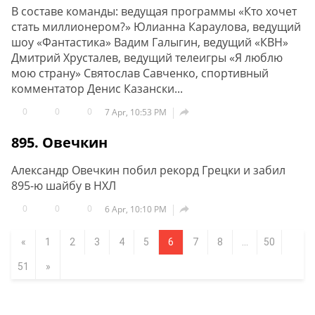
В составе команды: ведущая программы «Кто хочет
стать миллионером?» Юлианна Караулова, ведущий
шоу «Фантастика» Вадим Галыгин, ведущий «КВН»
Дмитрий Хрусталев, ведущий телеигры «Я люблю
мою страну» Святослав Савченко, спортивный
комментатор Денис Казански...
0
0
0

7 Apr, 10:53 PM
895. Овечкин
Александр Овечкин побил рекорд Грецки и забил
895-ю шайбу в НХЛ
0
0
0

6 Apr, 10:10 PM
«
1
2
3
4
5
6
7
8
...
50
51
»