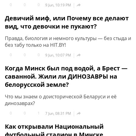
0
0
0

9 Jun, 10:19 PM
Девичий миф, или Почему все делают
вид, что девочки не пукают?
Правда, биология и немного культуры — без стыда и
без табу только на HIT.BY!
0
0
0

9 Jun, 10:07 PM
Когда Минск был под водой, а Брест —
саванной. Жили ли ДИНОЗАВРЫ на
белорусской земле?
Что мы знаем о доисторической Беларуси и её
динозаврах?
0
0
1

7 Jun, 08:31 PM
Как открывали Национальный
футбольный стадион в Минске