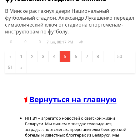
В Минске распахнул двери Национальный
футбольный стадион. Александр Лукашенко передал
символический ключ от стадиона спортсменам-
инструкторам по футболу.
0
0
0

7 Jun, 08:17 PM
«
1
2
3
4
5
6
7
8
...
50
51
»
Вернуться на главную
HIT.BY – агрегатор новостей о светской жизни
Беларуси. Мы пишем о звездах телевидения,
эстрады, спортсменах, представителях белорусской
богемы и известных блоггерах из Беларуси. Мы