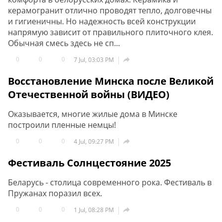
керамогранит отлично проводят тепло, долговечны
и гигиеничны. Но надежность всей конструкции
напрямую зависит от правильного плиточного клея.
Обычная смесь здесь не сп...
0
0
0

7 Jul, 03:03 PM
Восстановление Минска после Великой
Отечественной войны (ВИДЕО)
Оказывается, многие жилые дома в Минске
построили пленные немцы!
0
0
0

4 Jul, 09:27 PM
Фестиваль Солнцестояние 2025
Беларусь - столица современного рока. Фестиваль в
Пружанах поразил всех.
0
0
0

1 Jul, 08:28 PM