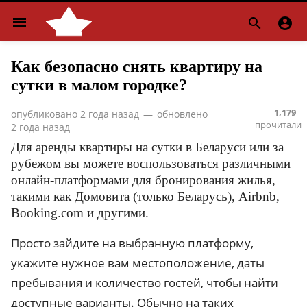
menu


Как безопасно снять квартиру на
сутки в малом городке?
1,179
опубликовано
2 года назад
—
обновлено
прочитали
2 года назад
Для аренды квартиры на сутки в Беларуси или за
рубежом вы можете воспользоваться различными
онлайн-платформами для бронирования жилья,
такими как Домовита (только Беларусь), Airbnb,
Booking.com и другими.
Просто зайдите на выбранную платформу,
укажите нужное вам местоположение, даты
пребывания и количество гостей, чтобы найти
доступные варианты. Обычно на таких