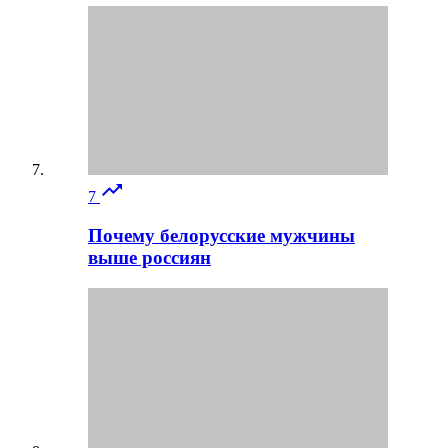

7
Почему белорусские мужчины
выше россиян