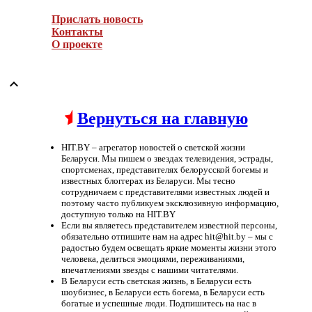
Прислать новость
Контакты
О проекте

Вернуться на главную
HIT.BY – агрегатор новостей о светской жизни
Беларуси. Мы пишем о звездах телевидения, эстрады,
спортсменах, представителях белорусской богемы и
известных блоггерах из Беларуси. Мы тесно
сотрудничаем с представителями известных людей и
поэтому часто публикуем эксклюзивную информацию,
доступную только на HIT.BY
Если вы являетесь представителем известной персоны,
обязательно отпишите нам на адрес hit@hit.by – мы с
радостью будем освещать яркие моменты жизни этого
человека, делиться эмоциями, переживаниями,
впечатлениями звезды с нашими читателями.
В Беларуси есть светская жизнь, в Беларуси есть
шоубизнес, в Беларуси есть богема, в Беларуси есть
богатые и успешные люди. Подпишитесь на нас в