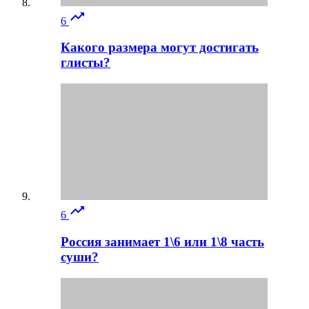

6
Какого размера могут достигать
глисты?

6
Россия занимает 1\6 или 1\8 часть
суши?