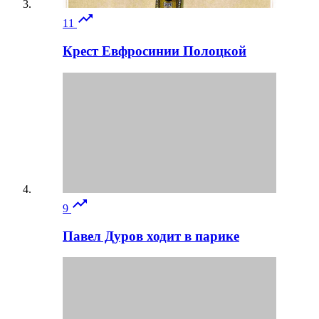

11
Крест Евфросинии Полоцкой

9
Павел Дуров ходит в парике