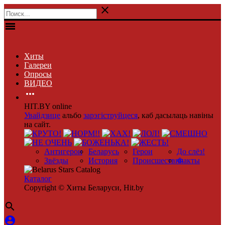

menu
Хиты
Галереи
Опросы
ВИДЕО

HIT.BY online
Увайдзице
альбо
зарэгіструйцеся
, каб дасылаць навіны
на сайт.
Антигерои
Беларусь
Герои
До слёз!
Звёзды
История
Происшествия
Факты
Каталог
Copyright © Хиты Беларуси, Hit.by

