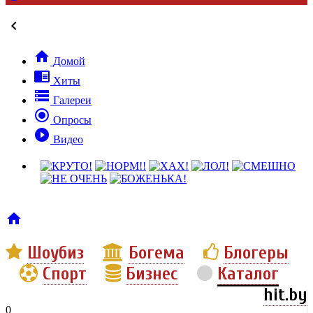


Домой

Хиты

Галереи

Опросы

Видео

Шоубиз
Богема
Блогеры
Спорт
Бизнес
Каталог
hit.by
0