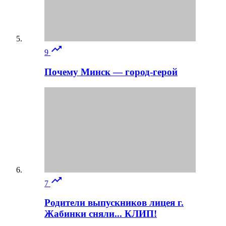

9
Почему Минск — город-герой

7
Родители выпускников лицея г.
Жабинки сняли... КЛИП!