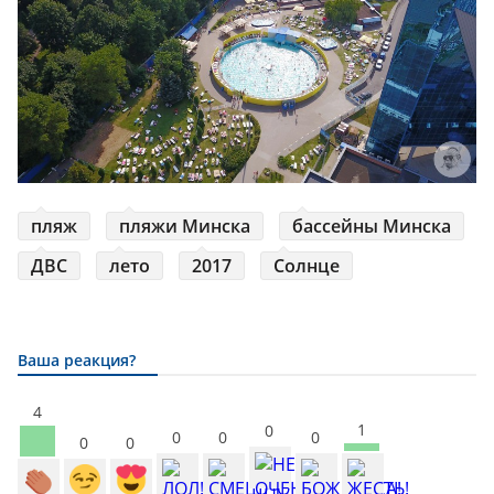
пляж
пляжи Минска
бассейны Минска
ДВС
лето
2017
Солнце
Ваша реакция?
4
1
0
0
0
0
0
0