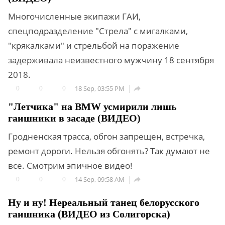
Многочисленные экипажи ГАИ,
спецподразделение "Стрела" с мигалками,
"крякалками" и стрельбой на поражение
задерживала неизвестного мужчину 18 сентября
2018.
0
0
0
18 Sep, 03:55 PM

"Летчика" на BMW усмирили лишь
гаишники в засаде (ВИДЕО)
Гродненская трасса, обгон запрещен, встречка,
ремонт дороги. Нельзя обгонять? Так думают не
все. Смотрим эпичное видео!
0
0
0
14 Sep, 09:58 AM

Ну и ну! Нереальный танец белорусского
гаишника (ВИДЕО из Солигорска)