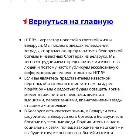
0
0
0
24 Oct, 12:53 PM

Вернуться на главную
HIT.BY – агрегатор новостей о светской жизни
Беларуси. Мы пишем о звездах телевидения,
эстрады, спортсменах, представителях белорусской
богемы и известных блоггерах из Беларуси. Мы
тесно сотрудничаем с представителями известных
людей и поэтому часто публикуем эксклюзивную
информацию, доступную только на HIT.BY
Если вы являетесь представителем известной
персоны, обязательно отпишите нам на адрес
hit@hit.by – мы с радостью будем освещать яркие
моменты жизни этого человека, делиться
эмоциями, переживаниями, впечатлениями звезды
с нашими читателями.
В Беларуси есть светская жизнь, в Беларуси есть
шоубизнес, в Беларуси есть богема, в Беларуси есть
богатые и успешные люди. Подпишитесь на нас в
социальных сетях, почаще заходите на наш сайт – и
вы будете в курсе основных событий из жизни