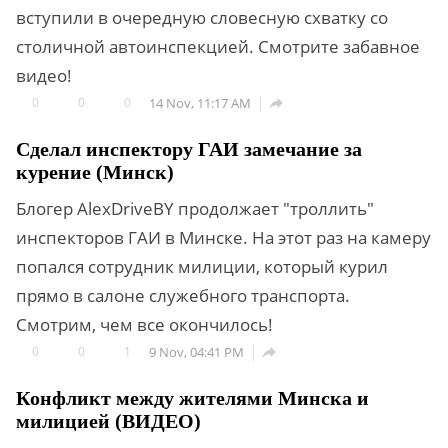
вступили в очередную словесную схватку со
столичной автоинспекцией. Смотрите забавное
видео!
0
0
0
14 Nov, 11:17 AM

Сделал инспектору ГАИ замечание за
курение (Минск)
Блогер AlexDriveBY продолжает "троллить"
инспекторов ГАИ в Минске. На этот раз на камеру
попался сотрудник милиции, который курил
прямо в салоне служебного транспорта.
Смотрим, чем все окончилось!
0
0
1
9 Nov, 04:41 PM

Конфликт между жителями Минска и
милицией (ВИДЕО)