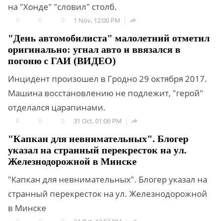
на "Хонде" "словил" столб.
0
0
0
1 Nov, 12:00 PM

"День автомобилиста" малолетний отметил
оригинально: угнал авто и ввязался в
погоню с ГАИ (ВИДЕО)
Инцидент произошел в Гродно 29 октября 2017.
Машина восстановлению не подлежит, "герой"
отделался царапинами.
0
0
0
31 Oct, 01:06 PM

"Капкан для невнимательных". Блогер
указал на странный перекресток на ул.
Железнодорожной в Минске
"Капкан для невнимательных". Блогер указал на
странный перекресток на ул. Железнодорожной
в Минске