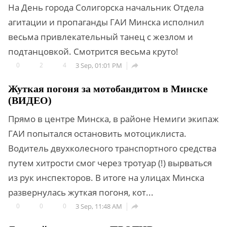
На День города Солигорска начальник Отдела
агитации и пропаганды ГАИ Минска исполнил
весьма привлекательный танец с жезлом и
подтанцовкой. Смотрится весьма круто!
0
2
4
3 Sep, 01:01 PM

Жуткая погоня за мотобандитом в Минске
(ВИДЕО)
Прямо в центре Минска, в районе Немиги экипаж
ГАИ попытался остановить мотоциклиста.
Водитель двухколесного транспортного средства
путем хитрости смог через тротуар (!) вырваться
из рук инспекторов. В итоге на улицах Минска
развернулась жуткая погоня, кот...
0
0
0
3 Sep, 11:48 AM
