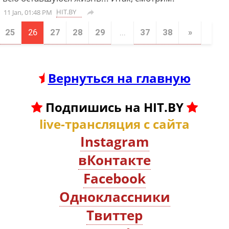
HIT.BY
11 Jan, 01:48 PM

25
26
27
28
29
...
37
38
»
Вернуться на главную
Подпишись на HIT.BY
live-трансляция с сайта
Instagram
вКонтакте
Facebook
Oдноклассники
Твиттер