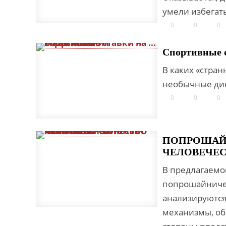
умели избегат
0
0
0
Спортивные с
В каких «стра
необычные дис
0
0
0
ПОПРОШАЙ
ЧЕЛОВЕЧЕС
В предлагаемо
попрошайничес
анализируются
механизмы, об