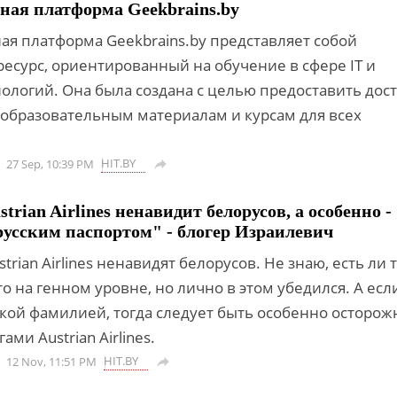
ная платформа Geekbrains.by
ая платформа Geekbrains.by представляет собой
есурс, ориентированный на обучение в сфере IT и
ологий. Она была создана с целью предоставить дост
образовательным материалам и курсам для всех
HIT.BY
27 Sep, 10:39 PM

trian Airlines ненавидит белорусов, а особенно -
орусским паспортом" - блогер Израилевич
trian Airlines ненавидят белорусов. Не знаю, есть ли 
о на генном уровне, но лично в этом убедился. А есл
ской фамилией, тогда следует быть особенно осторож
ами Austrian Airlines.
HIT.BY
12 Nov, 11:51 PM
