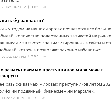
авител...
HIT.BY
25 Dec, 04:20 PM

упать б/у запчасти?
аждым годом на наших дорогах появляется все больше
билей, количество подержанных запчастей на рынк
ставщиками являются специализированные сайты и с
мобилей, которые позволяют законно избавиться...
HIT.BY
26 Oct, 12:47 PM

ых разыскиваемых преступников мира может
Беларуси
ее разыскиваемых мировых преступников летом 202
рийский подданный, бизнесмен Ян Марсалек.
HIT.BY
1 Dec, 12:30 PM
