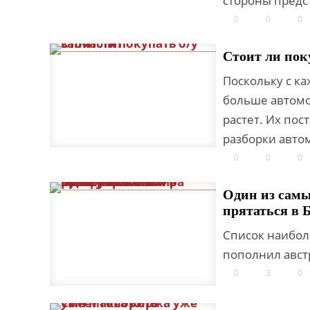
стороны предст
0
0
0
Стоит ли пок
Поскольку с к
больше автомо
растет. Их по
разборки авто
0
0
0
Один из сам
прятаться в 
Список наибол
пополнил авст
0
3
0