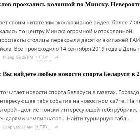
клов проехались колонной по Минску. Невероят
ает своим читателям эксклюзивное видео: более 7.0
хались по центру Минска огромной мотоколонной.
роспекты столицы перекрыли десятки экипажей ГАИ
ска. Все происходило 14 сентября 2019 года в День го
HIT.BY
14 Sep, 08:26 PM

: Вы найдете любые новости спорта Беларуси в 2
то читает новости спорта Беларуси в газетах. Гораздо
нтересующее тебя событие на новостном сайте. На 
второй - долгие поиски интересующей тебя рубрики,
лендарями чемпионатов… Найти турнирную табл...
HIT.BY
28 Apr, 09:27 AM
