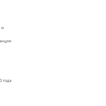
 и
е
танции
0 года