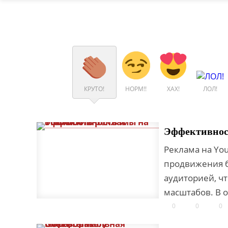
КРУТО!
НОРМ!!
ХАХ!
ЛОЛ!
Эффективност
Реклама на Yo
продвижения б
аудиторией, ч
масштабов. В о
0
0
0