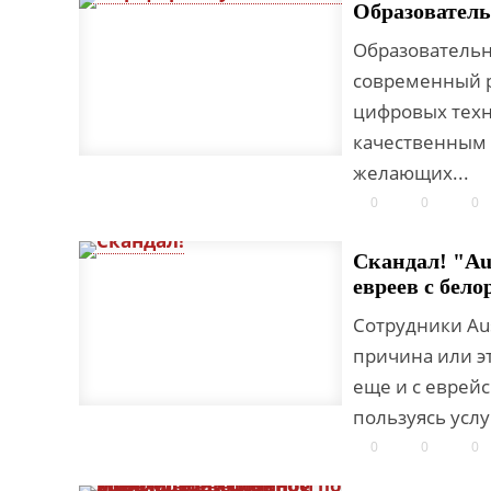
Образователь
Образовательн
современный р
цифровых техн
качественным 
желающих...
0
0
0
Скандал! "Aus
евреев с бел
Сотрудники Aus
причина или эт
еще и с еврей
пользуясь услуг
0
0
0