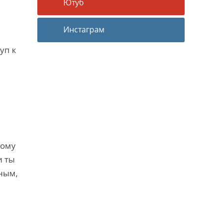
Ютуб
Инстаграм
уп к
тому
и ты
ным,