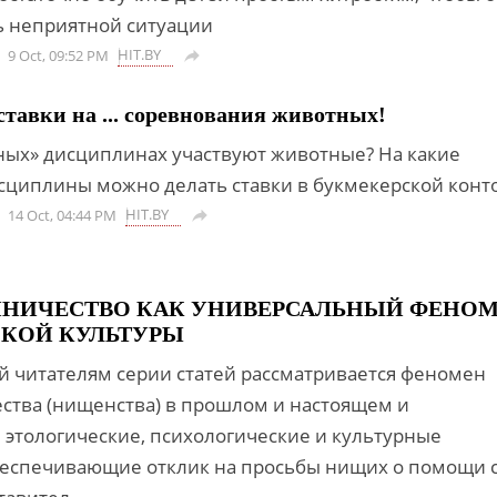
ь неприятной ситуации
HIT.BY
9 Oct, 09:52 PM

тавки на ... соревнования животных!
нных» дисциплинах участвуют животные? На какие
циплины можно делать ставки в букмекерской конт
HIT.BY
14 Oct, 04:44 PM

НИЧЕСТВО КАК УНИВЕРСАЛЬНЫЙ ФЕНО
КОЙ КУЛЬТУРЫ
й читателям серии статей рассматривается феномен
тва (нищенства) в прошлом и настоящем и
 этологические, психологические и культурные
еспечивающие отклик на просьбы нищих о помощи 