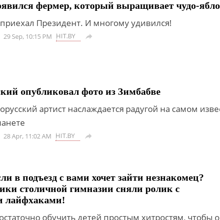
оявился фермер, который выращивает чудо-ябл
приехал Президент. И многому удивился!
HIT.BY
29 Sep, 10:15 PM

кий опубликовал фото из Зимбабве
орусский артист наслаждается радугой на самом изв
ланете
HIT.BY
28 Apr, 11:02 AM

сли в подъезд с вами хочет зайти незнакомец?
ики столичной гимназии сняли ролик с
 лайфхаками!
достаточно обучить детей простым хитростям, чтобы 