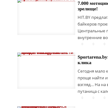
7.000 мотоци
зрелище!
HIT.BY предлаг
байкеров прое
Центральные п
внутренние вой
0
0
0
Sportarena.by
клика
Сегодня мало к
проще найти и
взгляд… На на 
путаница с ка
0
0
0