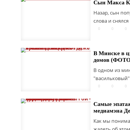
Сын Макса Ко
Назар, сын поп
слова и снялся
0
0
0
В Минске в 
домов (ФОТО
В одном из ми
"васильковый" 
0
0
0
Самые эпата
медиамэна Д
Как мы понима
жалеть об этом