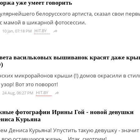
ржа уже умеет говорить
улярнейшего белорусского артиста, сказал свои перв
 с мамой в шикарной фотосессии.
HIT.BY
10 Jan, 07:18 PM

цвета васильковых вышиванок красят даже кр
)
нских микрорайонов крыши (!) домов окрасили в сти
узор! Вот это поворот!
HIT.BY
24 Aug, 06:27 PM

жные фотографии Ирины Гой - новой девушки
ениса Курьяна
ем Дениса Курьяна! Упустить такую девушку - значит
 всю оставшуюся жизнь... Итак, смотрим!