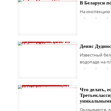
В Беларуси п
На инспекцию 
0
0
0
Денис Дудинс
Известный бел
водопаде на п
0
0
0
Что делать, е
Третьеклассн
уникальными
Оказывается, 