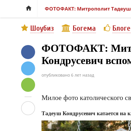

ФОТОФАКТ: Митрополит Тадеуш К
Шоубиз
Богема
Блог
ФОТОФАКТ: Митр
Кондрусевич вспом
опубликовано
6 лет назад
Милое фото католического с
Тадеуш Кондрусевич катается на 