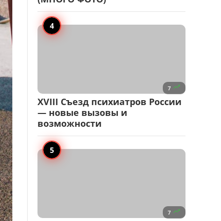

7
XVIII Съезд психиатров России
— новые вызовы и
возможности

7