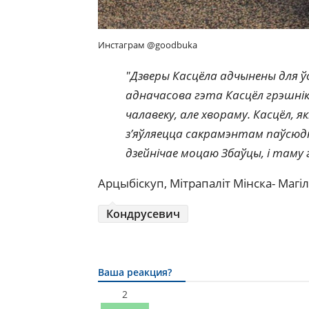
Инстаграм @goodbuka
"Дзверы Касцёла адчынены для ўс
адначасова гэта Касцёл грэшнік
чалавеку, але хвораму. Касцёл, 
з’яўляецца сакрамэнтам паўсюдна
дзейнічае моцаю Збаўцы, і таму 
Арцыбіскуп, Мітрапаліт Мінска- Магі
Кондрусевич
Ваша реакция?
2