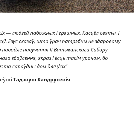
іх — людзей пабожных і грэшных. Касцёл святы, і
аў. Езус сказаў, што ўрач патрэбны не здароваму
які паводле навучання II Ватыканскага Сабору
га збаўлення, якраз і ёсць такім урачом, бо
гэта сараўдны дом для ўсіх"
лёўскі
Тадэвуш Кандрусевіч