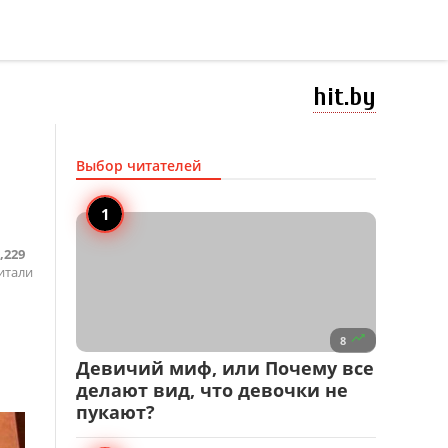
hit.by
Выбор читателей
,229
итали

8
Девичий миф, или Почему все
делают вид, что девочки не
пукают?