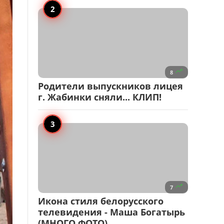

8
Родители выпускников лицея
г. Жабинки сняли... КЛИП!

7
Икона стиля белорусского
телевидения - Маша Богатырь
(МНОГО ФОТО)