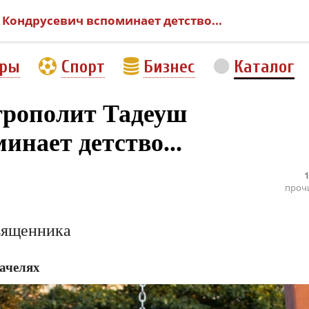
ондрусевич вспоминает детство...
еры
Спорт
Бизнес
Каталог
ополит Тадеуш
инает детство...
1
проч
вященника
качелях