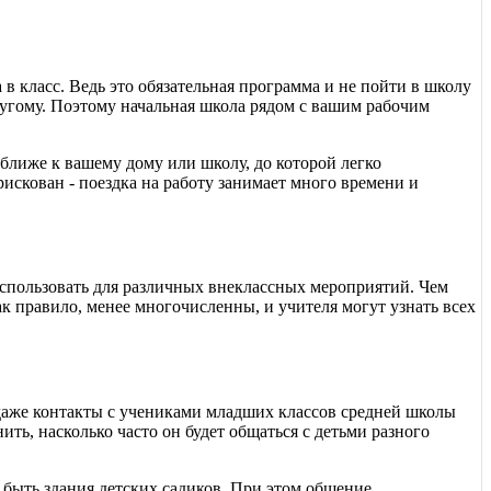
а в класс. Ведь это обязательная программа и не пойти в школу
другому. Поэтому начальная школа рядом с вашим рабочим
.
 ближе к вашему дому или школу, до которой легко
рискован - поездка на работу занимает много времени и
спользовать для различных внеклассных мероприятий. Чем
ак правило, менее многочисленны, и учителя могут узнать всех
даже контакты с учениками младших классов средней школы
ть, насколько часто он будет общаться с детьми разного
 быть здания детских садиков. При этом общение