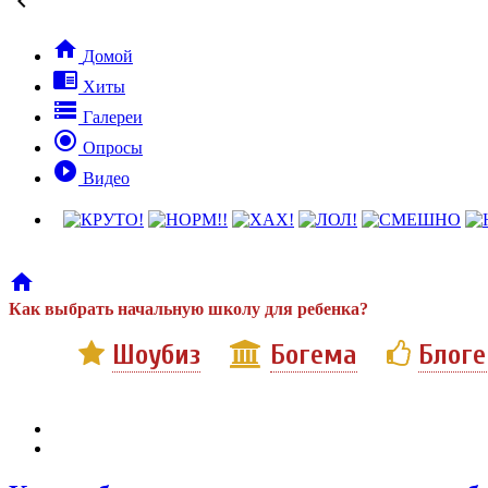


Домой

Хиты

Галереи

Опросы

Видео

Как выбрать начальную школу для ребенка?
Шоубиз
Богема
Блог