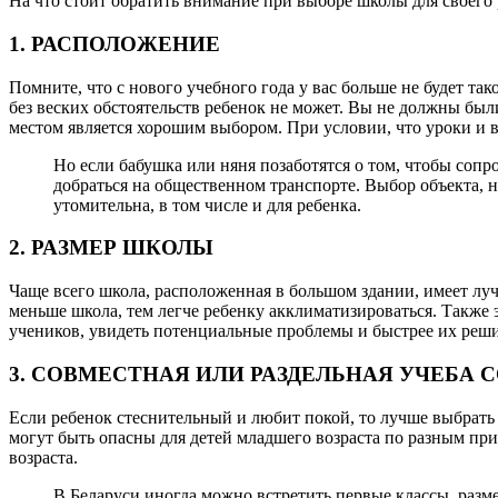
На что стоит обратить внимание при выборе школы для своего
1. РАСПОЛОЖЕНИЕ
Помните, что с нового учебного года у вас больше не будет так
без веских обстоятельств ребенок не может. Вы не должны был
местом является хорошим выбором. При условии, что уроки и 
Но если бабушка или няня позаботятся о том, чтобы сопр
добраться на общественном транспорте. Выбор объекта, н
утомительна, в том числе и для ребенка.
2. РАЗМЕР ШКОЛЫ
Чаще всего школа, расположенная в большом здании, имеет лу
меньше школа, тем легче ребенку акклиматизироваться. Также э
учеников, увидеть потенциальные проблемы и быстрее их реши
3. СОВМЕСТНАЯ ИЛИ РАЗДЕЛЬНАЯ УЧЕБА
Если ребенок стеснительный и любит покой, то лучше выбрать
могут быть опасны для детей младшего возраста по разным при
возраста.
В Беларуси иногда можно встретить первые классы, разм