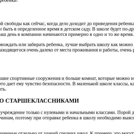
 ребенка?
ой свободы как сейчас, когда дело доходит до приведения ребенк
и быть в определенное время в детском саду. В школе будет по-
ваш день в компании начинаются примерно в одно и то же время
овождать или забирать ребенка, лучше выбрать школу как можно
аходящегося очень далеко от места проживания и работы, очень 
чшие спортивные сооружения и больше комнат, которые можно и
то дает ему чувство безопасности. В маленькой школе классы, к
ть.
 СО СТАРШЕКЛАССНИКАМИ
 учреждение только с нулевыми и начальными классами. Порой 
чинам, поэтому при отправке ребенка в школу необходимо выясни
ещенные отдельно от зданий средних школ. К примеру, это могут