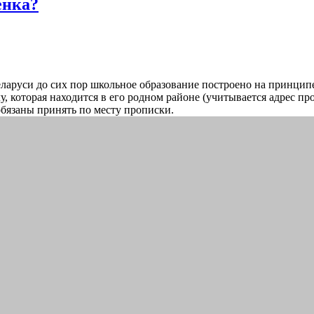
енка?
Беларуси до сих пор школьное образование построено на принципе
, которая находится в его родном районе (учитывается адрес про
обязаны принять по месту прописки.