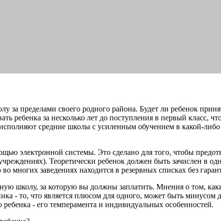
лу за пределами своего родного района. Будет ли ребенок принят
ть ребенка за несколько лет до поступления в первый класс, чт
и исполняют средние школы с усиленным обучением в какой-либо
ощью электронной системы. Это сделано для того, чтобы предот
учреждениях). Теоретически ребенок должен быть зачислен в од
 во многих заведениях находится в резервных списках без гаран
тную школу, за которую вы должны заплатить. Мнения о том, как
ка - то, что является плюсом для одного, может быть минусом 
о ребенка - его темперамента и индивидуальных особенностей.