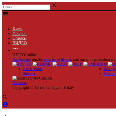

menu
Хиты
Галереи
Опросы
ВИДЕО

HIT.BY online
Увайдзице
альбо
зарэгіструйцеся
, каб дасылаць навіны на 
Антигерои
Белару
Звёзды
Истор
Каталог
Copyright © Хиты Беларуси, Hit.by

