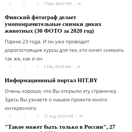
0
0
0
1 Mar, 06:47 PM

Финский фотограф делает
умопомрачительные снимки диких
животных (30 ФОТО за 2020 год)
Парню 23 года. И он уже проводит
дорогостоящие курсы для тех, кто хочет снимать
так же, как и он
0
3
0
6 Feb, 09:43 AM

Информационный портал HIT.BY
Очень хорошо, что Вы открыли эту страничку.
Здесь Вы узнаете о нашем проекте много
интересного.
0
2
5
27 Aug, 03:25 PM

"Такое может быть только в России", 27