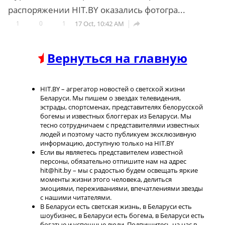
распоряжении HIT.BY оказались фотогра...
1
0
1
17 Oct, 10:42 AM

Вернуться на главную
HIT.BY – агрегатор новостей о светской жизни
Беларуси. Мы пишем о звездах телевидения,
эстрады, спортсменах, представителях белорусской
богемы и известных блоггерах из Беларуси. Мы
тесно сотрудничаем с представителями известных
людей и поэтому часто публикуем эксклюзивную
информацию, доступную только на HIT.BY
Если вы являетесь представителем известной
персоны, обязательно отпишите нам на адрес
hit@hit.by – мы с радостью будем освещать яркие
моменты жизни этого человека, делиться
эмоциями, переживаниями, впечатлениями звезды
с нашими читателями.
В Беларуси есть светская жизнь, в Беларуси есть
шоубизнес, в Беларуси есть богема, в Беларуси есть
богатые и успешные люди. Подпишитесь на нас в