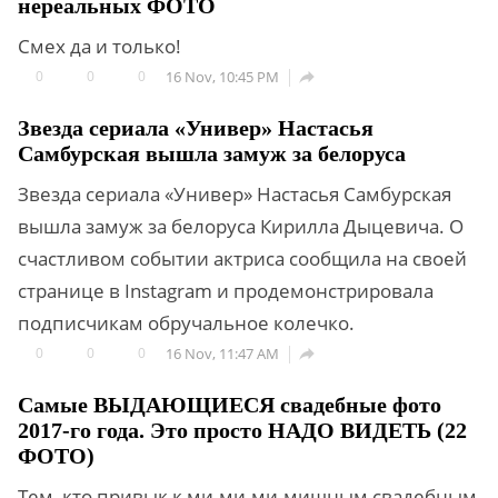
нереальных ФОТО
Смех да и только!
0
0
0
16 Nov, 10:45 PM

Звезда сериала «Универ» Настасья
Самбурская вышла замуж за белоруса
Звезда сериала «Универ» Настасья Самбурская
вышла замуж за белоруса Кирилла Дыцевича. О
счастливом событии актриса сообщила на своей
странице в Instagram и продемонстрировала
подписчикам обручальное колечко.
0
0
0
16 Nov, 11:47 AM

Самые ВЫДАЮЩИЕСЯ свадебные фото
2017-го года. Это просто НАДО ВИДЕТЬ (22
ФОТО)
Тем, кто привык к ми-ми-ми-мишным свадебным