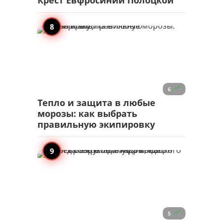
Крест Евфросинии Полоцкой

6
Тепло и защита в любые
морозы: как выбрать
правильную экипировку

5