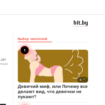
hit.by
Выбор читателей
,207
итали

8
Девичий миф, или Почему все
делают вид, что девочки не
пукают?