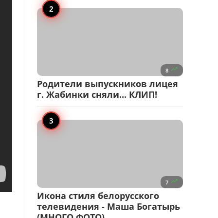

8
Родители выпускников лицея
г. Жабинки сняли... КЛИП!

7
Икона стиля белорусского
телевидения - Маша Богатырь
(МНОГО ФОТО)