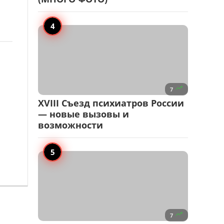

7
XVIII Съезд психиатров России
— новые вызовы и
возможности

7