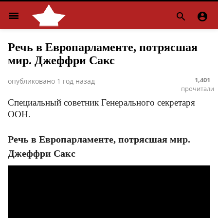
menu


Речь в Европарламенте, потрясшая
мир. Джеффри Сакс
1,401
опубликовано
1 год назад
прочитали
Специальный советник Генерального секретаря
ООН.
Речь в Европарламенте, потрясшая мир.
Джеффри Сакс