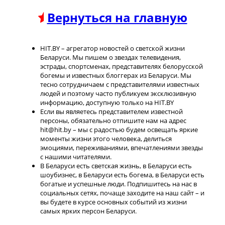
Вернуться на главную
HIT.BY – агрегатор новостей о светской жизни
Беларуси. Мы пишем о звездах телевидения,
эстрады, спортсменах, представителях белорусской
богемы и известных блоггерах из Беларуси. Мы
тесно сотрудничаем с представителями известных
людей и поэтому часто публикуем эксклюзивную
информацию, доступную только на HIT.BY
Если вы являетесь представителем известной
персоны, обязательно отпишите нам на адрес
hit@hit.by – мы с радостью будем освещать яркие
моменты жизни этого человека, делиться
эмоциями, переживаниями, впечатлениями звезды
с нашими читателями.
В Беларуси есть светская жизнь, в Беларуси есть
шоубизнес, в Беларуси есть богема, в Беларуси есть
богатые и успешные люди. Подпишитесь на нас в
социальных сетях, почаще заходите на наш сайт – и
вы будете в курсе основных событий из жизни
самых ярких персон Беларуси.