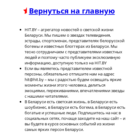
Вернуться на главную
HIT.BY – агрегатор новостей о светской жизни
Беларуси. Мы пишем о звездах телевидения,
эстрады, спортсменах, представителях белорусской
богемы и известных блоггерах из Беларуси. Мы
тесно сотрудничаем с представителями известных
людей и поэтому часто публикуем эксклюзивную
информацию, доступную только на HIT.BY
Если вы являетесь представителем известной
персоны, обязательно отпишите нам на адрес
hit@hit.by – мы с радостью будем освещать яркие
моменты жизни этого человека, делиться
эмоциями, переживаниями, впечатлениями звезды
с нашими читателями.
В Беларуси есть светская жизнь, в Беларуси есть
шоубизнес, в Беларуси есть богема, в Беларуси есть
богатые и успешные люди. Подпишитесь на нас в
социальных сетях, почаще заходите на наш сайт – и
вы будете в курсе основных событий из жизни
самых ярких персон Беларуси.