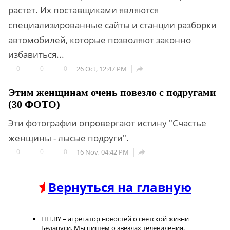
растет. Их поставщиками являются
специализированные сайты и станции разборки
автомобилей, которые позволяют законно
избавиться...
0
0
0
26 Oct, 12:47 PM

Этим женщинам очень повезло с подругами
(30 ФОТО)
Эти фотографии опровергают истину "Счастье
женщины - лысые подруги".
0
0
0
16 Nov, 04:42 PM

Вернуться на главную
HIT.BY – агрегатор новостей о светской жизни
Беларуси. Мы пишем о звездах телевидения,