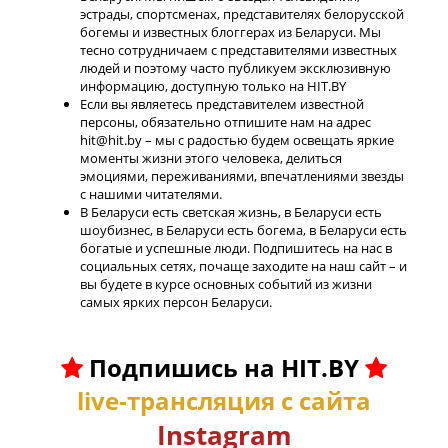
эстрады, спортсменах, представителях белорусской
богемы и известных блоггерах из Беларуси. Мы
тесно сотрудничаем с представителями известных
людей и поэтому часто публикуем эксклюзивную
информацию, доступную только на HIT.BY
Если вы являетесь представителем известной
персоны, обязательно отпишите нам на адрес
hit@hit.by – мы с радостью будем освещать яркие
моменты жизни этого человека, делиться
эмоциями, переживаниями, впечатлениями звезды
с нашими читателями.
В Беларуси есть светская жизнь, в Беларуси есть
шоубизнес, в Беларуси есть богема, в Беларуси есть
богатые и успешные люди. Подпишитесь на нас в
социальных сетях, почаще заходите на наш сайт – и
вы будете в курсе основных событий из жизни
самых ярких персон Беларуси.
Подпишись на HIT.BY
live-трансляция с сайта
Instagram