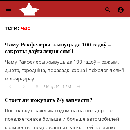
menu


теги:
час
Чаму Ракфелеры жывуць да 100 гадоў –
сакрэты даўгалецця сям'і
Чаму Ракфелеры жывуць да 100 гадоў – рэжым,
дыета, гародніна, перасадкі сэрца і псіхалогія сям'і
мільярдэраў.
0
0
0
2 May, 10:41 PM

Стоит ли покупать б/у запчасти?
Поскольку с каждым годом на наших дорогах
появляется все больше и больше автомобилей,
количество подержанных запчастей на рынке