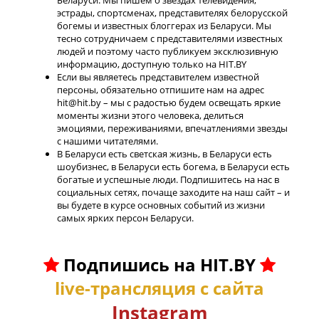
Беларуси. Мы пишем о звездах телевидения,
эстрады, спортсменах, представителях белорусской
богемы и известных блоггерах из Беларуси. Мы
тесно сотрудничаем с представителями известных
людей и поэтому часто публикуем эксклюзивную
информацию, доступную только на HIT.BY
Если вы являетесь представителем известной
персоны, обязательно отпишите нам на адрес
hit@hit.by – мы с радостью будем освещать яркие
моменты жизни этого человека, делиться
эмоциями, переживаниями, впечатлениями звезды
с нашими читателями.
В Беларуси есть светская жизнь, в Беларуси есть
шоубизнес, в Беларуси есть богема, в Беларуси есть
богатые и успешные люди. Подпишитесь на нас в
социальных сетях, почаще заходите на наш сайт – и
вы будете в курсе основных событий из жизни
самых ярких персон Беларуси.
Подпишись на HIT.BY
live-трансляция с сайта
Instagram