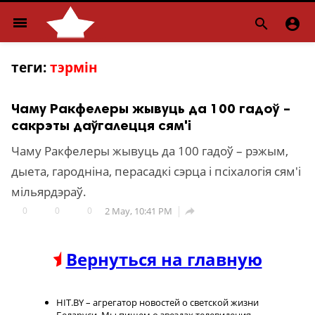
menu


теги:
тэрмін
Чаму Ракфелеры жывуць да 100 гадоў –
сакрэты даўгалецця сям'і
Чаму Ракфелеры жывуць да 100 гадоў – рэжым,
дыета, гародніна, перасадкі сэрца і псіхалогія сям'і
мільярдэраў.
0
0
0
2 May, 10:41 PM

Вернуться на главную
HIT.BY – агрегатор новостей о светской жизни