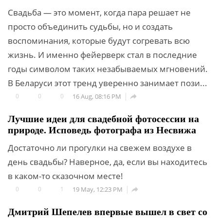
Свадьба — это момент, когда пара решает не
просто объединить судьбы, но и создать
воспоминания, которые будут согревать всю
жизнь. И именно фейерверк стал в последние
годы символом таких незабываемых мгновений.
В Беларуси этот тренд уверенно занимает пози...
0
0
0
16 Aug, 08:16 PM

Лучшие идеи для свадебной фотосессии на
природе. Исповедь фотографа из Несвижа
Достаточно ли прогулки на свежем воздухе в
день свадьбы? Наверное, да, если вы находитесь
в каком-то сказочном месте!
0
0
1
19 May, 12:23 PM

Дмитрий Шепелев впервые вышел в свет со