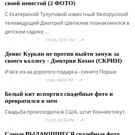
своей невестой (2 ФОТО)
С Екатериной Тулуповой известный белорусский
телеведущий Дмитрий Шепелев познакомился в
детском садике ...
0
0
0
13 Feb, 10:51 AM

Денис Курьян не против выйти замуж за
своего коллегу - Дмитрия Кохно (СКРИН)
И все из-за дорогого подарка - синего Порше
0
0
0
12 Jan, 04:03 PM

Белый кит испортил свадебные фото и
превратился в мем
Свадьба происходила в США, штат Коннектикут.
0
0
0
25 Oct, 02:34 PM

Самые ВЫДАЮЩИЕСЯ свадебные фото