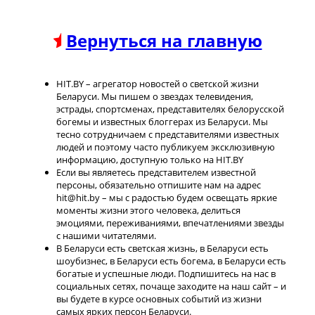
Вернуться на главную
HIT.BY – агрегатор новостей о светской жизни
Беларуси. Мы пишем о звездах телевидения,
эстрады, спортсменах, представителях белорусской
богемы и известных блоггерах из Беларуси. Мы
тесно сотрудничаем с представителями известных
людей и поэтому часто публикуем эксклюзивную
информацию, доступную только на HIT.BY
Если вы являетесь представителем известной
персоны, обязательно отпишите нам на адрес
hit@hit.by – мы с радостью будем освещать яркие
моменты жизни этого человека, делиться
эмоциями, переживаниями, впечатлениями звезды
с нашими читателями.
В Беларуси есть светская жизнь, в Беларуси есть
шоубизнес, в Беларуси есть богема, в Беларуси есть
богатые и успешные люди. Подпишитесь на нас в
социальных сетях, почаще заходите на наш сайт – и
вы будете в курсе основных событий из жизни
самых ярких персон Беларуси.