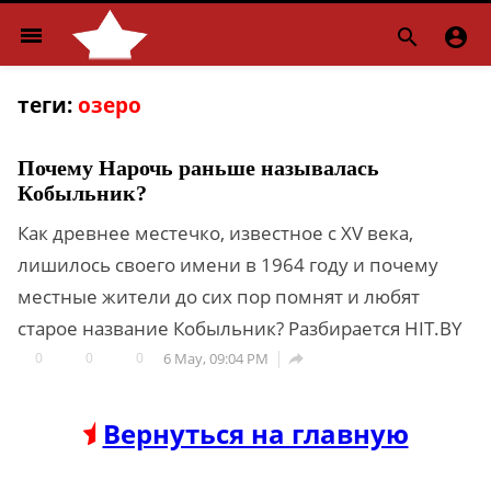
menu


теги:
озеро
Почему Нарочь раньше называлась
Кобыльник?
Как древнее местечко, известное с XV века,
лишилось своего имени в 1964 году и почему
местные жители до сих пор помнят и любят
старое название Кобыльник? Разбирается HIT.BY
0
0
0
6 May, 09:04 PM

Вернуться на главную