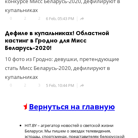
конкурсе Мисс Беларусь-2020, дефилируют в
купальниках
0
2
2
6 Feb, 05:43 PM

Дефиле в купальниках! Областной
кастинг в Гродно для Мисс
Беларусь-2020!
10 фото из Гродно: девушки, претендующие
стать Мисс Беларусь-2020, дефилируют в
купальниках
0
2
3
5 Feb, 10:44 PM

Вернуться на главную
HIT.BY – агрегатор новостей о светской жизни
Беларуси. Мы пишем о звездах телевидения,
эстрады, спортсменах, представителях белорусской