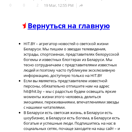
0
0
2
19 Mar, 12:55 PM

Вернуться на главную
HIT.BY – агрегатор новостей о светской жизни
Беларуси. Мы пишем о звездах телевидения,
эстрады, спортсменах, представителях белорусской
богемы и известных блоггерах из Беларуси. Мы
тесно сотрудничаем с представителями известных
людей и поэтому часто публикуем эксклюзивную
информацию, доступную только на HIT.BY
Если вы являетесь представителем известной
персоны, обязательно отпишите нам на адрес
hit@hit.by – мы с радостью будем освещать яркие
моменты жизни этого человека, делиться
эмоциями, переживаниями, впечатлениями звезды
с нашими читателями.
В Беларуси есть светская жизнь, в Беларуси есть
шоубизнес, в Беларуси есть богема, в Беларуси есть
богатые и успешные люди. Подпишитесь на нас в
социальных сетях, почаще заходите на наш сайт – и