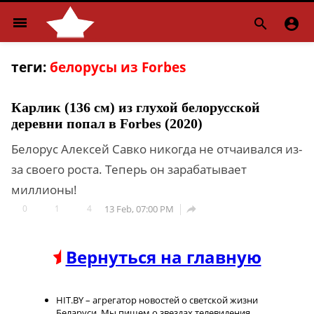
menu


теги:
белорусы из Forbes
Карлик (136 см) из глухой белорусской
деревни попал в Forbes (2020)
Белорус Алексей Савко никогда не отчаивался из-
за своего роста. Теперь он зарабатывает
миллионы!
0
1
4
13 Feb, 07:00 PM

Вернуться на главную
HIT.BY – агрегатор новостей о светской жизни
Беларуси. Мы пишем о звездах телевидения,