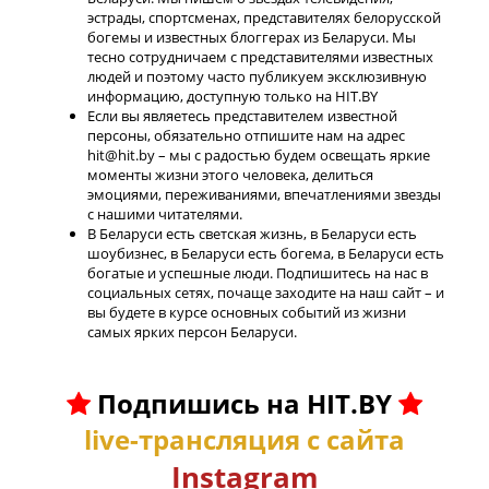
эстрады, спортсменах, представителях белорусской
богемы и известных блоггерах из Беларуси. Мы
тесно сотрудничаем с представителями известных
людей и поэтому часто публикуем эксклюзивную
информацию, доступную только на HIT.BY
Если вы являетесь представителем известной
персоны, обязательно отпишите нам на адрес
hit@hit.by – мы с радостью будем освещать яркие
моменты жизни этого человека, делиться
эмоциями, переживаниями, впечатлениями звезды
с нашими читателями.
В Беларуси есть светская жизнь, в Беларуси есть
шоубизнес, в Беларуси есть богема, в Беларуси есть
богатые и успешные люди. Подпишитесь на нас в
социальных сетях, почаще заходите на наш сайт – и
вы будете в курсе основных событий из жизни
самых ярких персон Беларуси.
Подпишись на HIT.BY
live-трансляция с сайта
Instagram