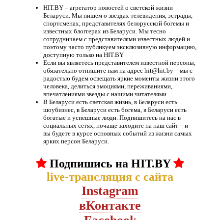
HIT.BY – агрегатор новостей о светской жизни
Беларуси. Мы пишем о звездах телевидения, эстрады,
спортсменах, представителях белорусской богемы и
известных блоггерах из Беларуси. Мы тесно
сотрудничаем с представителями известных людей и
поэтому часто публикуем эксклюзивную информацию,
доступную только на HIT.BY
Если вы являетесь представителем известной персоны,
обязательно отпишите нам на адрес hit@hit.by – мы с
радостью будем освещать яркие моменты жизни этого
человека, делиться эмоциями, переживаниями,
впечатлениями звезды с нашими читателями.
В Беларуси есть светская жизнь, в Беларуси есть
шоубизнес, в Беларуси есть богема, в Беларуси есть
богатые и успешные люди. Подпишитесь на нас в
социальных сетях, почаще заходите на наш сайт – и
вы будете в курсе основных событий из жизни самых
ярких персон Беларуси.
Подпишись на HIT.BY
live-трансляция с сайта
Instagram
вКонтакте