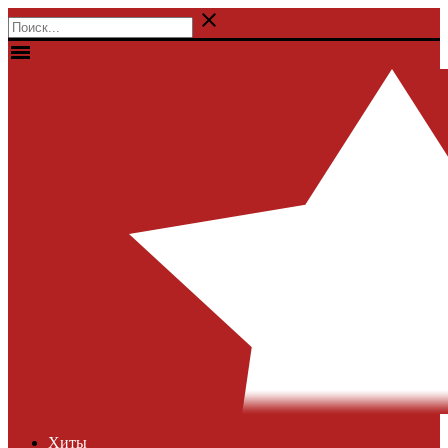

menu
Хиты