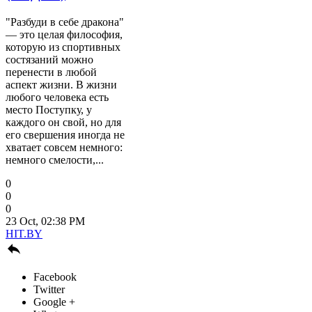
"Разбуди в себе дракона"
— это целая философия,
которую из спортивных
состязаний можно
перенести в любой
аспект жизни. В жизни
любого человека есть
место Поступку, у
каждого он свой, но для
его свершения иногда не
хватает совсем немного:
немного смелости,...
0
0
0
23 Oct, 02:38 PM
HIT.BY

Facebook
Twitter
Google +