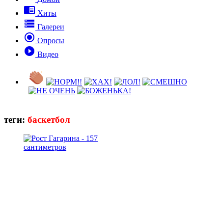

Хиты

Галереи

Опросы

Видео
теги:
баскетбол