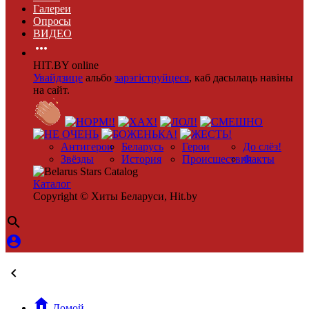
Галереи
Опросы
ВИДЕО

HIT.BY online
Увайдзице
альбо
зарэгіструйцеся
, каб дасылаць навіны
на сайт.
Антигерои
Беларусь
Герои
До слёз!
Звёзды
История
Происшествия
Факты
Каталог
Copyright © Хиты Беларуси, Hit.by




Домой