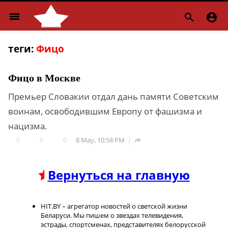
menu


теги:
Фицо
Фицо в Москве
Премьер Словакии отдал дань памяти Советским
воинам, освободившим Европу от фашизма и
нацизма.
0
0
0
8 May, 10:58 PM

Вернуться на главную
HIT.BY – агрегатор новостей о светской жизни
Беларуси. Мы пишем о звездах телевидения,
эстрады, спортсменах, представителях белорусской