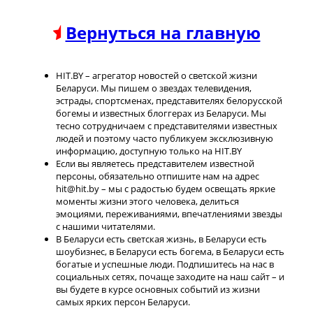
Вернуться на главную
HIT.BY – агрегатор новостей о светской жизни
Беларуси. Мы пишем о звездах телевидения,
эстрады, спортсменах, представителях белорусской
богемы и известных блоггерах из Беларуси. Мы
тесно сотрудничаем с представителями известных
людей и поэтому часто публикуем эксклюзивную
информацию, доступную только на HIT.BY
Если вы являетесь представителем известной
персоны, обязательно отпишите нам на адрес
hit@hit.by – мы с радостью будем освещать яркие
моменты жизни этого человека, делиться
эмоциями, переживаниями, впечатлениями звезды
с нашими читателями.
В Беларуси есть светская жизнь, в Беларуси есть
шоубизнес, в Беларуси есть богема, в Беларуси есть
богатые и успешные люди. Подпишитесь на нас в
социальных сетях, почаще заходите на наш сайт – и
вы будете в курсе основных событий из жизни
самых ярких персон Беларуси.