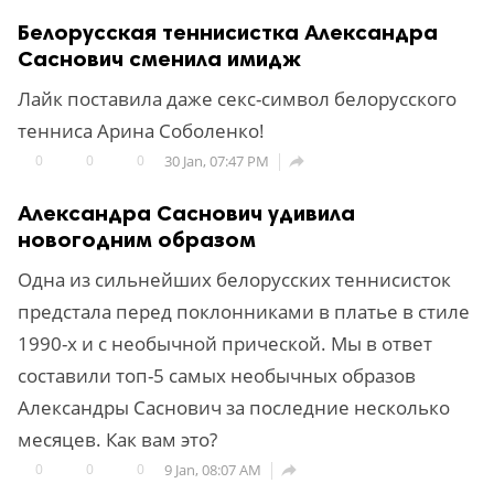
Белорусская теннисистка Александра
Саснович сменила имидж
Лайк поставила даже секс-символ белорусского
тенниса Арина Соболенко!
0
0
0
30 Jan, 07:47 PM

Александра Саснович удивила
новогодним образом
Одна из сильнейших белорусских теннисисток
предстала перед поклонниками в платье в стиле
1990-х и с необычной прической. Мы в ответ
составили топ-5 самых необычных образов
Александры Саснович за последние несколько
месяцев. Как вам это?
0
0
0
9 Jan, 08:07 AM
