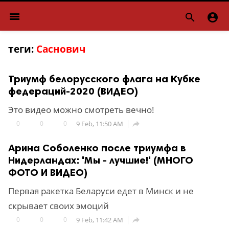
menu


теги:
Саснович
Триумф белорусского флага на Кубке
федераций-2020 (ВИДЕО)
Это видео можно смотреть вечно!
0
0
0
9 Feb, 11:50 AM

Арина Соболенко после триумфа в
Нидерландах: 'Мы - лучшие!' (МНОГО
ФОТО И ВИДЕО)
Первая ракетка Беларуси едет в Минск и не
скрывает своих эмоций
0
0
0
9 Feb, 11:42 AM
