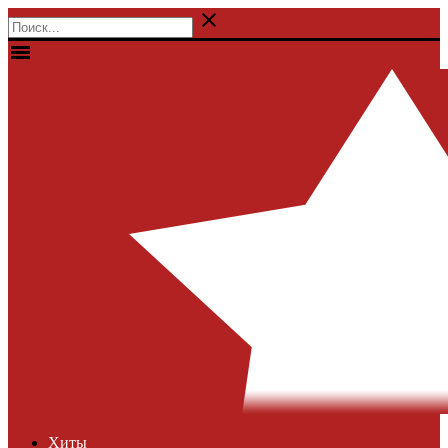

menu
Хиты