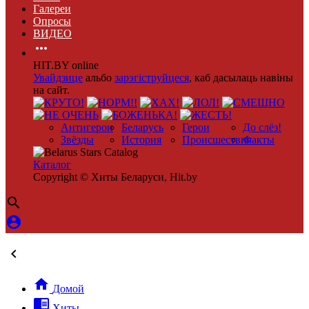
Галереи
Опросы
ВИДЕО

HIT.BY online
Увайдзице
альбо
зарэгіструйцеся
, каб дасылаць навіны
на сайт.
Антигерои
Беларусь
Герои
До слёз!
Звёзды
История
Происшествия
Факты
Каталог
Copyright © Хиты Беларуси, Hit.by




Домой

Хиты