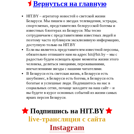
Вернуться на главную
HIT.BY – агрегатор новостей о светской жизни
Беларуси. Мы пишем о звездах телевидения, эстрады,
спортсменах, представителях белорусской богемы и
известных блоггерах из Беларуси. Мы тесно
сотрудничаем с представителями известных людей и
поэтому часто публикуем эксклюзивную информацию,
доступную только на HIT.BY
Если вы являетесь представителем известной персоны,
обязательно отпишите нам на адрес hit@hit.by – мы с
радостью будем освещать яркие моменты жизни этого
человека, делиться эмоциями, переживаниями,
впечатлениями звезды с нашими читателями.
В Беларуси есть светская жизнь, в Беларуси есть
шоубизнес, в Беларуси есть богема, в Беларуси есть
богатые и успешные люди. Подпишитесь на нас в
социальных сетях, почаще заходите на наш сайт – и
вы будете в курсе основных событий из жизни самых
ярких персон Беларуси.
Подпишись на HIT.BY
live-трансляция с сайта
Instagram