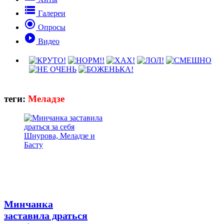

Галереи

Опросы

Видео
теги:
Меладзе
Минчанка
заставила драться