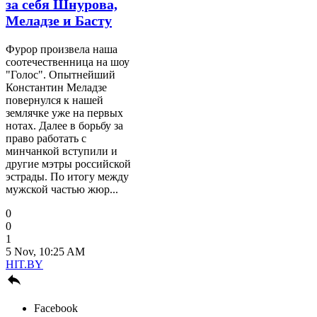
за себя Шнурова,
Меладзе и Басту
Фурор произвела наша
соотечественница на шоу
"Голос". Опытнейший
Константин Меладзе
повернулся к нашей
землячке уже на первых
нотах. Далее в борьбу за
право работать с
минчанкой вступили и
другие мэтры российской
эстрады. По итогу между
мужской частью жюр...
0
0
1
5 Nov, 10:25 AM
HIT.BY

Facebook