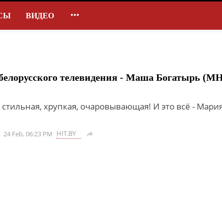

СЫ
ВИДЕО
 белорусского телевидения - Маша Богатырь (
, стильная, хрупкая, очаровывающая! И это всё - Мари
HIT.BY
24 Feb, 06:23 PM
