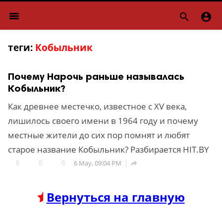
menu


теги:
Кобыльник
Почему Нарочь раньше называлась
Кобыльник?
Как древнее местечко, известное с XV века,
лишилось своего имени в 1964 году и почему
местные жители до сих пор помнят и любят
старое название Кобыльник? Разбирается HIT.BY
0
0
0
6 May, 09:04 PM

Вернуться на главную