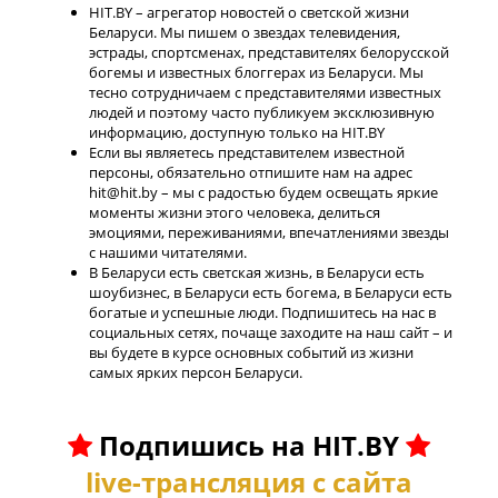
HIT.BY – агрегатор новостей о светской жизни
Беларуси. Мы пишем о звездах телевидения,
эстрады, спортсменах, представителях белорусской
богемы и известных блоггерах из Беларуси. Мы
тесно сотрудничаем с представителями известных
людей и поэтому часто публикуем эксклюзивную
информацию, доступную только на HIT.BY
Если вы являетесь представителем известной
персоны, обязательно отпишите нам на адрес
hit@hit.by – мы с радостью будем освещать яркие
моменты жизни этого человека, делиться
эмоциями, переживаниями, впечатлениями звезды
с нашими читателями.
В Беларуси есть светская жизнь, в Беларуси есть
шоубизнес, в Беларуси есть богема, в Беларуси есть
богатые и успешные люди. Подпишитесь на нас в
социальных сетях, почаще заходите на наш сайт – и
вы будете в курсе основных событий из жизни
самых ярких персон Беларуси.
Подпишись на HIT.BY
live-трансляция с сайта