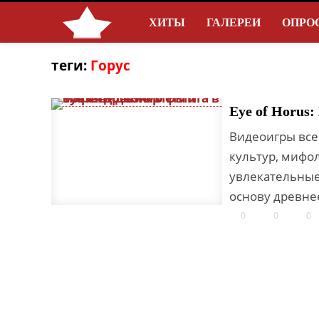
ХИТЫ
ГАЛЕРЕИ
ОПРО
теги:
Горус
Eye of Horus
Видеоигры все
культур, мифол
увлекательные 
основу древнее
0
0
0