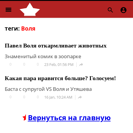
menu


теги:
Воля
Павел Воля откармливает животных
Знаменитый комик в зоопарке
0
0
0
23 Feb, 01:56 PM

Какая пара нравится больше? Голосуем!
Баста с супругой VS Воля и Утяшева
0
0
0
16 Jan, 10:24 AM

Вернуться на главную