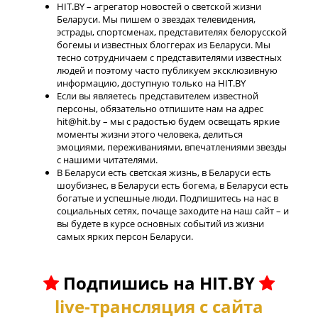
HIT.BY – агрегатор новостей о светской жизни
Беларуси. Мы пишем о звездах телевидения,
эстрады, спортсменах, представителях белорусской
богемы и известных блоггерах из Беларуси. Мы
тесно сотрудничаем с представителями известных
людей и поэтому часто публикуем эксклюзивную
информацию, доступную только на HIT.BY
Если вы являетесь представителем известной
персоны, обязательно отпишите нам на адрес
hit@hit.by – мы с радостью будем освещать яркие
моменты жизни этого человека, делиться
эмоциями, переживаниями, впечатлениями звезды
с нашими читателями.
В Беларуси есть светская жизнь, в Беларуси есть
шоубизнес, в Беларуси есть богема, в Беларуси есть
богатые и успешные люди. Подпишитесь на нас в
социальных сетях, почаще заходите на наш сайт – и
вы будете в курсе основных событий из жизни
самых ярких персон Беларуси.
Подпишись на HIT.BY
live-трансляция с сайта