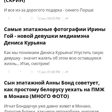
(СКРИН)
И все из-за дорогого подарка - синего Порше
0
0
0

12 Jan, 04:03 PM
Самые эпатажные фотографии Ирины
Гой - новой девушки медиамэна
Дениса Курьяна
Как мы понимаем Дениса Курьяна! Упустить такую
девушку - значит жалеть об этом всю оставшуюся
жизнь... Итак, смотрим!
0
1
0

11 Jan, 01:48 PM
Сын эпатажной Анны Бонд советует,
как простому белорусу уехать на ПМЖ
в Монако (МНОГО ФОТО)
Игнат Бондарчук уже давно живет в Монако.
Дорогие бутики, лакшери-автомобили, мировая