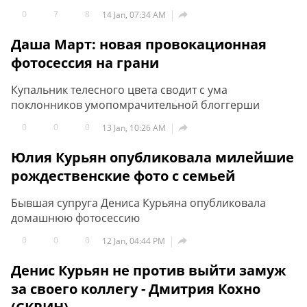
0
7
8

14 Jan, 07:34 AM
Даша Март: новая провокационная
фотосессия на грани
Купальник телесного цвета сводит с ума
поклонников умопомрачительной блоггерши
0
0
0

13 Jan, 10:26 AM
Юлия Курьян опубликовала милейшие
рождественские фото с семьей
Бывшая супруга Дениса Курьяна опубликовала
домашнюю фотосессию
0
0
0

12 Jan, 04:44 PM
Денис Курьян не против выйти замуж
за своего коллегу - Дмитрия Кохно