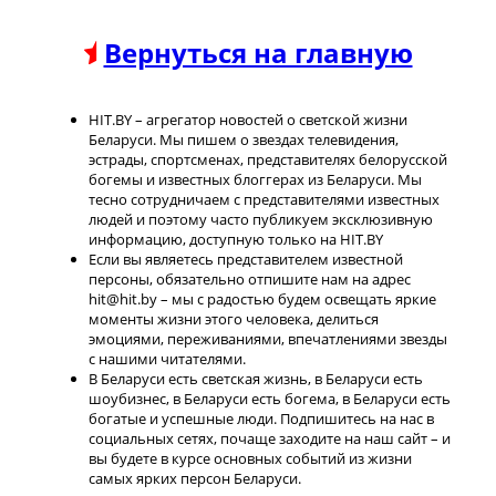
Вернуться на главную
HIT.BY – агрегатор новостей о светской жизни
Беларуси. Мы пишем о звездах телевидения,
эстрады, спортсменах, представителях белорусской
богемы и известных блоггерах из Беларуси. Мы
тесно сотрудничаем с представителями известных
людей и поэтому часто публикуем эксклюзивную
информацию, доступную только на HIT.BY
Если вы являетесь представителем известной
персоны, обязательно отпишите нам на адрес
hit@hit.by – мы с радостью будем освещать яркие
моменты жизни этого человека, делиться
эмоциями, переживаниями, впечатлениями звезды
с нашими читателями.
В Беларуси есть светская жизнь, в Беларуси есть
шоубизнес, в Беларуси есть богема, в Беларуси есть
богатые и успешные люди. Подпишитесь на нас в
социальных сетях, почаще заходите на наш сайт – и
вы будете в курсе основных событий из жизни
самых ярких персон Беларуси.