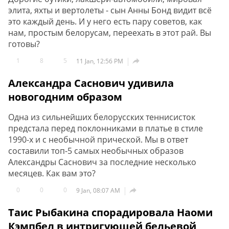
элита, яхты и вертолеты - сын Анны Бонд видит всё
это каждый день. И у него есть пару советов, как
нам, простым белорусам, переехать в этот рай. Вы
готовы?
1
8
5

11 Jan, 12:56 PM
Александра Саснович удивила
новогодним образом
Одна из сильнейших белорусских теннисисток
предстала перед поклонниками в платье в стиле
1990-х и с необычной прической. Мы в ответ
составили топ-5 самых необычных образов
Александры Саснович за последние несколько
месяцев. Как вам это?
0
0
0

9 Jan, 08:07 AM
Таис Рыбакина спорадировала Наоми
Кэмпбел в интригующей бельевой