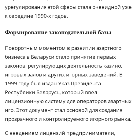
урегулирования этой сферы стала очевидной уже
к середине 1990-х годов.
Формирование законодательной базы
Поворотным моментом в развитии азартного
бизнеса в Беларуси стало принятие первых
законов, регулирующих деятельность казино,
игровых залов и других игорных заведений. В
1999 году был издан Указ Президента
Республики Беларусь, который ввел
лицензионную систему для операторов азартных
игр. Этот документ стал основой для создания
прозрачного и контролируемого игорного рынка.
С введением лицензий предприниматели,