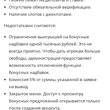
Отсутствие обязательной верификации.
Наличие слотов с джекпотами.
Недостатками считаются:
Ограничение выигрышей на бонусные
надбавки одной тысячью рублей. Это не
всегда приятно. Чтобы дать игрокам больше
свободы, администрация предоставляет
возможность отключения функции
бонусных надбавок.
Комиссия 5% от суммы, указанной в заявке
на вывод.
Закрытое меню. Доступ к просмотру
бонусных предложений открывается только
после создания аккаунта.