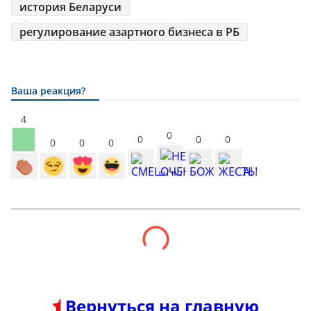
история Беларуси
регулирование азартного бизнеса в РБ
Ваша реакция?
4
0
0
0
0
0
0
0
Вернуться на главную