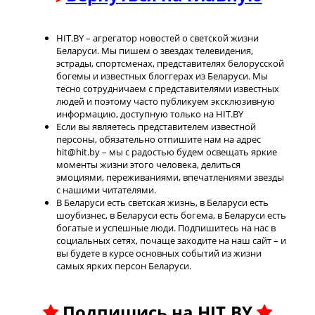
HIT.BY – агрегатор новостей о светской жизни
Беларуси. Мы пишем о звездах телевидения,
эстрады, спортсменах, представителях белорусской
богемы и известных блоггерах из Беларуси. Мы
тесно сотрудничаем с представителями известных
людей и поэтому часто публикуем эксклюзивную
информацию, доступную только на HIT.BY
Если вы являетесь представителем известной
персоны, обязательно отпишите нам на адрес
hit@hit.by – мы с радостью будем освещать яркие
моменты жизни этого человека, делиться
эмоциями, переживаниями, впечатлениями звезды
с нашими читателями.
В Беларуси есть светская жизнь, в Беларуси есть
шоубизнес, в Беларуси есть богема, в Беларуси есть
богатые и успешные люди. Подпишитесь на нас в
социальных сетях, почаще заходите на наш сайт – и
вы будете в курсе основных событий из жизни
самых ярких персон Беларуси.
Подпишись на HIT.BY