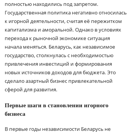
полностью находились под запретом.
Государственная политика негативно относилась
к игорной деятельности, считая её пережитком
капитализма и аморальной. Однако в условиях
перехода к рыночной экономике ситуация
начала меняться. Беларусь, как независимое
государство, столкнулась с необходимостью
привлечения инвестиций и формирования
новых источников доходов для бюджета. Это
сделало азартный бизнес привлекательной
сферой для развития.
Первые шаги в становлении игорного
бизнеса
В первые годы независимости Беларусь не