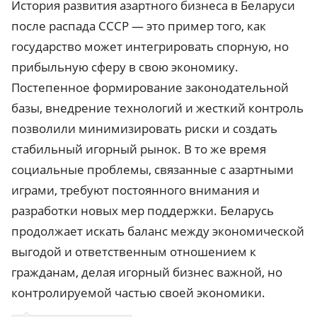
История развития азартного бизнеса в Беларуси
после распада СССР — это пример того, как
государство может интегрировать спорную, но
прибыльную сферу в свою экономику.
Постепенное формирование законодательной
базы, внедрение технологий и жесткий контроль
позволили минимизировать риски и создать
стабильный игорный рынок. В то же время
социальные проблемы, связанные с азартными
играми, требуют постоянного внимания и
разработки новых мер поддержки. Беларусь
продолжает искать баланс между экономической
выгодой и ответственным отношением к
гражданам, делая игорный бизнес важной, но
контролируемой частью своей экономики.